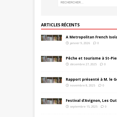
ARTICLES RÉCENTS
A Metropolitan French Isol
janvier 9, 2026
0
Pêche et tourisme à St-Pie
décembre 27, 2025
0
Rapport présenté à M. le G
novembre 8, 2025
0
Festival d’Avignon, Les Out
septembre 15, 2025
0