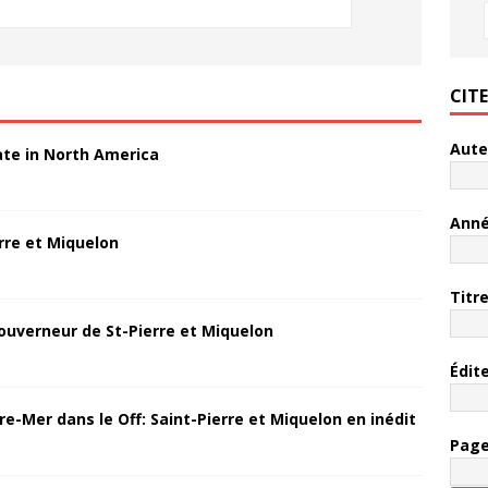
CIT
Aute
ate in North America
Ann
rre et Miquelon
Titr
ouverneur de St-Pierre et Miquelon
Édit
re-Mer dans le Off: Saint-Pierre et Miquelon en inédit
Pag