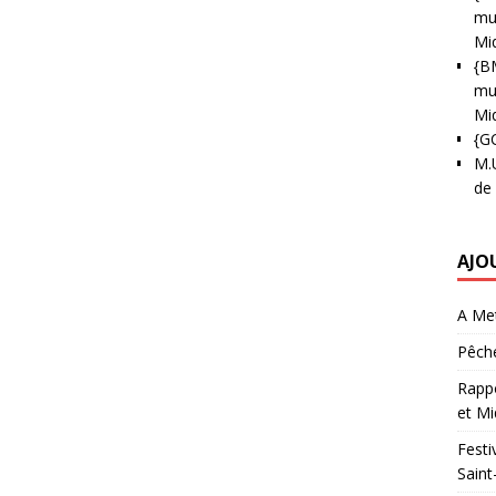
mun
Mi
{B
mun
Mi
{G
M.
de
AJO
A Met
Pêche
Rappo
et Mi
Festi
Saint