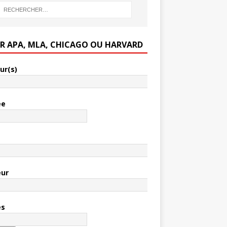
ER APA, MLA, CHICAGO OU HARVARD
ur(s)
ée
e
eur
es