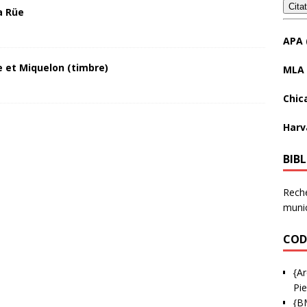
Cita
a Rüe
APA 
 et Miquelon (timbre)
MLA 
Chic
Harv
BIB
Reche
munic
COD
{Ar
Pie
{B