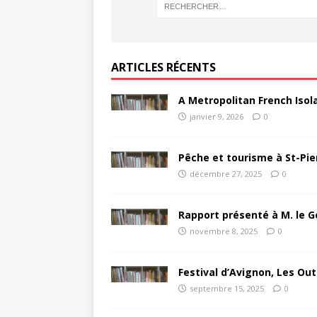
ARTICLES RÉCENTS
A Metropolitan French Isol
janvier 9, 2026
0
Pêche et tourisme à St-Pie
décembre 27, 2025
0
Rapport présenté à M. le G
novembre 8, 2025
0
Festival d’Avignon, Les Out
septembre 15, 2025
0