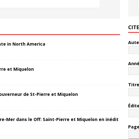
CIT
Aute
ate in North America
Ann
rre et Miquelon
Titr
ouverneur de St-Pierre et Miquelon
Édit
re-Mer dans le Off: Saint-Pierre et Miquelon en inédit
Pag