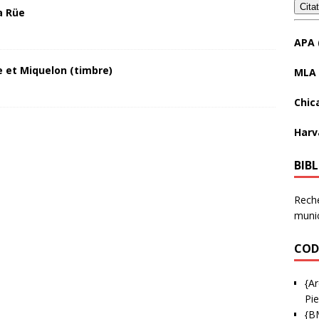
Cita
a Rüe
APA 
 et Miquelon (timbre)
MLA 
Chic
Harv
BIB
Reche
munic
COD
{Ar
Pie
{B