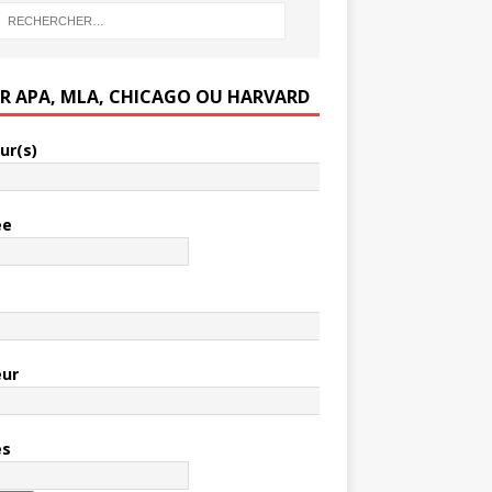
ER APA, MLA, CHICAGO OU HARVARD
ur(s)
ée
e
eur
es