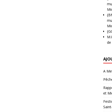
mun
Mi
{B
mun
Mi
{G
M.
de
AJO
A Met
Pêche
Rappo
et Mi
Festi
Saint