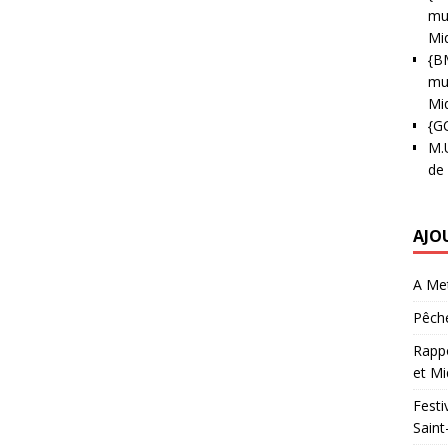
mun
Mi
{B
mun
Mi
{G
M.
de
AJO
A Met
Pêche
Rappo
et Mi
Festi
Saint