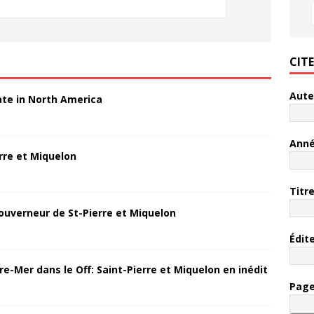
CIT
Aute
ate in North America
Ann
rre et Miquelon
Titr
ouverneur de St-Pierre et Miquelon
Édit
re-Mer dans le Off: Saint-Pierre et Miquelon en inédit
Pag