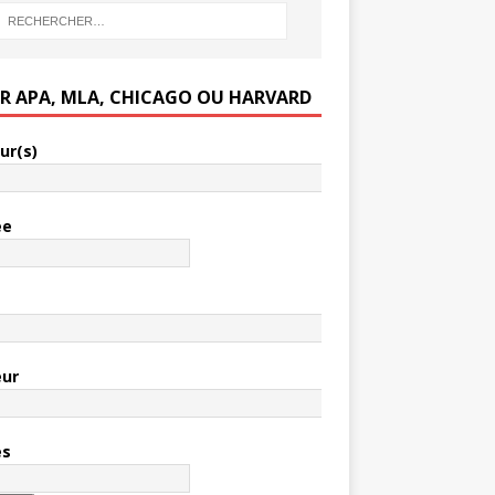
ER APA, MLA, CHICAGO OU HARVARD
ur(s)
ée
e
eur
es