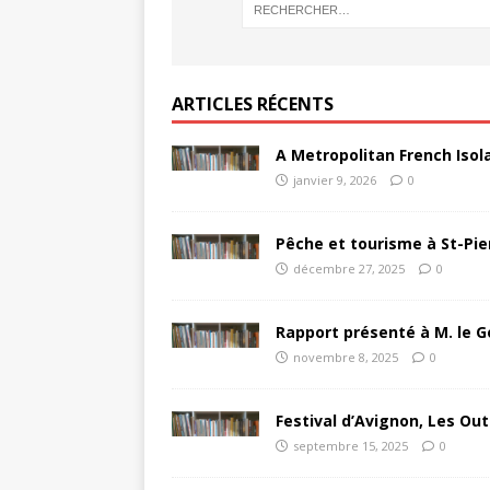
ARTICLES RÉCENTS
A Metropolitan French Isol
janvier 9, 2026
0
Pêche et tourisme à St-Pie
décembre 27, 2025
0
Rapport présenté à M. le G
novembre 8, 2025
0
Festival d’Avignon, Les Out
septembre 15, 2025
0