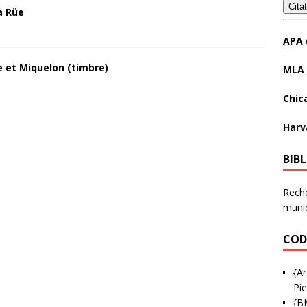
Cita
a Rüe
APA 
 et Miquelon (timbre)
MLA 
Chic
Harv
BIB
Reche
munic
COD
{Ar
Pie
{B