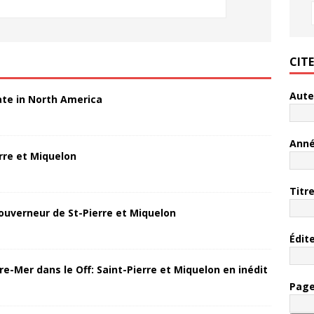
CIT
Aute
ate in North America
Ann
rre et Miquelon
Titr
ouverneur de St-Pierre et Miquelon
Édit
re-Mer dans le Off: Saint-Pierre et Miquelon en inédit
Pag