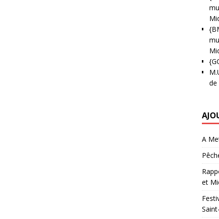
mun
Mi
{B
mun
Mi
{G
M.
de
AJO
A Met
Pêche
Rappo
et Mi
Festi
Saint