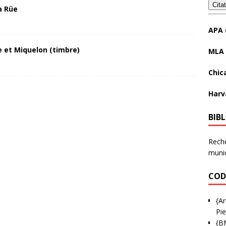
Cita
a Rüe
APA 
 et Miquelon (timbre)
MLA 
Chic
Harv
BIB
Reche
munic
COD
{Ar
Pie
{B