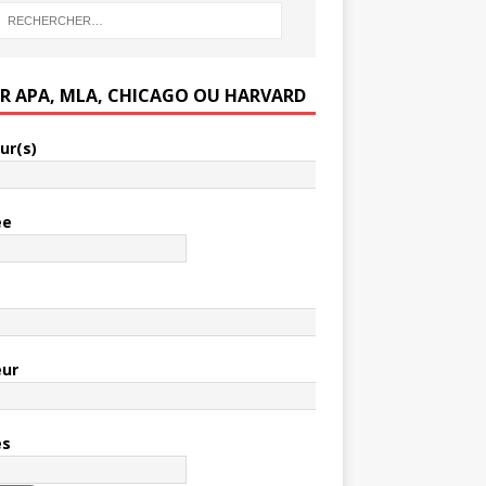
ER APA, MLA, CHICAGO OU HARVARD
ur(s)
ée
e
eur
es