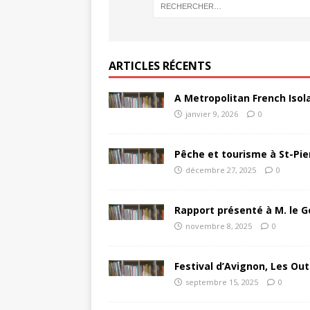
ARTICLES RÉCENTS
A Metropolitan French Isol
janvier 9, 2026
0
Pêche et tourisme à St-Pie
décembre 27, 2025
0
Rapport présenté à M. le G
novembre 8, 2025
0
Festival d’Avignon, Les Out
septembre 15, 2025
0