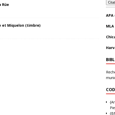
Cita
a Rüe
APA 
 et Miquelon (timbre)
MLA 
Chic
Harv
BIB
Reche
munic
COD
{Ar
Pie
{B