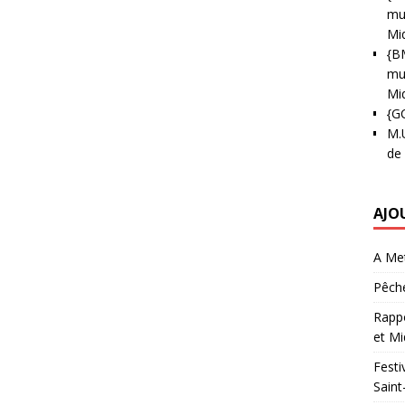
mun
Mi
{B
mun
Mi
{G
M.
de
AJO
A Met
Pêche
Rappo
et Mi
Festi
Saint