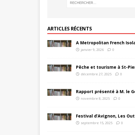
ARTICLES RÉCENTS
A Metropolitan French Isol
janvier 9, 2026
0
Pêche et tourisme à St-Pie
décembre 27, 2025
0
Rapport présenté à M. le G
novembre 8, 2025
0
Festival d’Avignon, Les Out
septembre 15, 2025
0