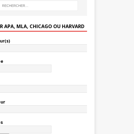
ER APA, MLA, CHICAGO OU HARVARD
ur(s)
ée
e
eur
es