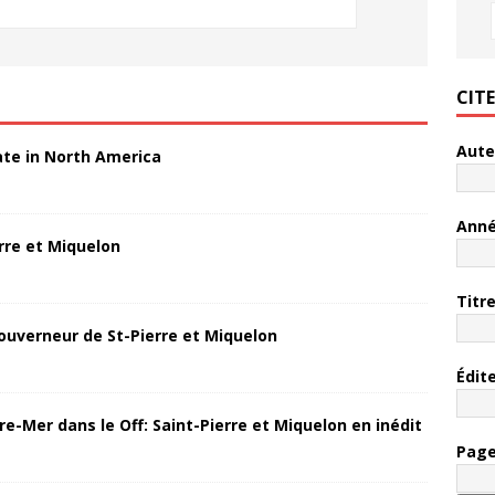
CIT
Aute
ate in North America
Ann
rre et Miquelon
Titr
ouverneur de St-Pierre et Miquelon
Édit
re-Mer dans le Off: Saint-Pierre et Miquelon en inédit
Pag