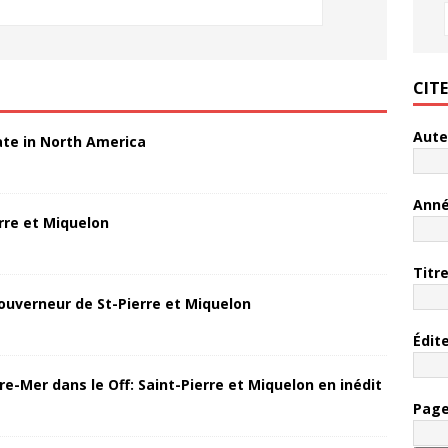
CIT
Aute
ate in North America
Ann
rre et Miquelon
Titr
ouverneur de St-Pierre et Miquelon
Édit
re-Mer dans le Off: Saint-Pierre et Miquelon en inédit
Pag