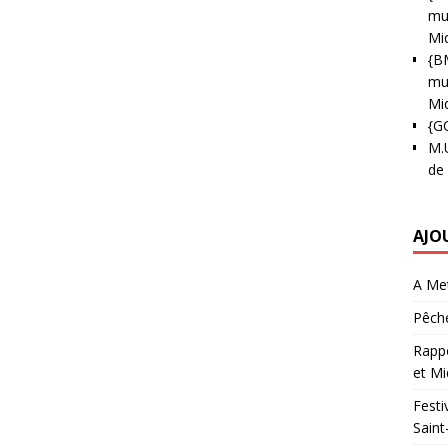
mun
Mi
{B
mun
Mi
{G
M.
de
AJO
A Met
Pêche
Rappo
et Mi
Festi
Saint