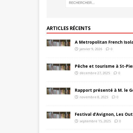
ARTICLES RÉCENTS
A Metropolitan French Isol
janvier 9, 2026
0
Pêche et tourisme à St-Pie
décembre 27, 2025
0
Rapport présenté à M. le G
novembre 8, 2025
0
Festival d’Avignon, Les Out
septembre 15, 2025
0