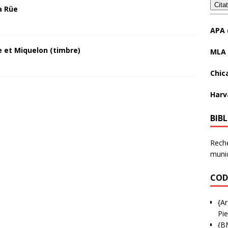
Cita
a Rüe
APA 
 et Miquelon (timbre)
MLA 
Chic
Harv
BIB
Reche
munic
COD
{Ar
Pie
{B