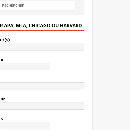
ER APA, MLA, CHICAGO OU HARVARD
ur(s)
ée
e
eur
es