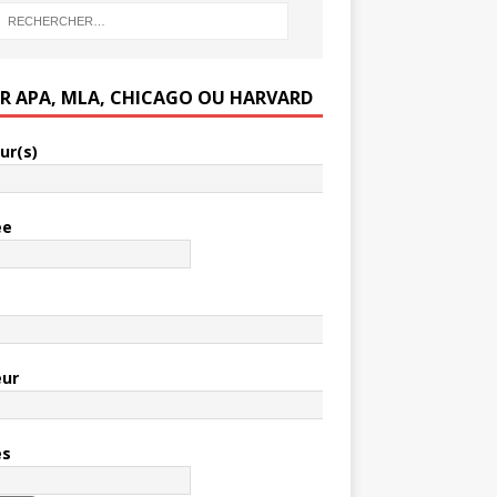
ER APA, MLA, CHICAGO OU HARVARD
ur(s)
ée
e
eur
es