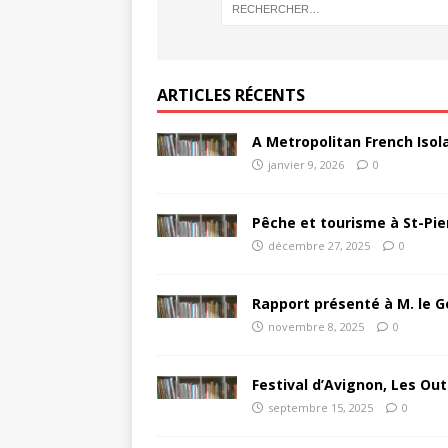
ARTICLES RÉCENTS
A Metropolitan French Isol
janvier 9, 2026
0
Pêche et tourisme à St-Pie
décembre 27, 2025
0
Rapport présenté à M. le G
novembre 8, 2025
0
Festival d’Avignon, Les Out
septembre 15, 2025
0