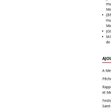
mun
Mi
{B
mun
Mi
{G
M.
de
AJO
A Met
Pêche
Rappo
et Mi
Festi
Saint