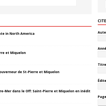
CIT
Aute
ate in North America
Ann
rre et Miquelon
Titr
ouverneur de St-Pierre et Miquelon
Édit
re-Mer dans le Off: Saint-Pierre et Miquelon en inédit
Pag