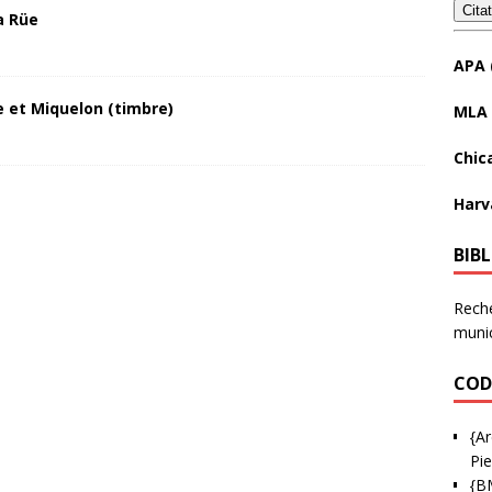
Cita
a Rüe
APA 
 et Miquelon (timbre)
MLA 
Chic
Harv
BIB
Reche
munic
COD
{Ar
Pie
{B