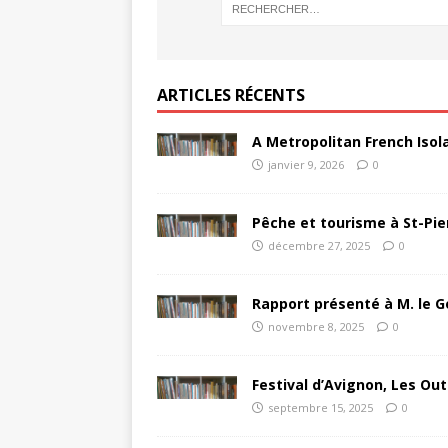
ARTICLES RÉCENTS
A Metropolitan French Isol
janvier 9, 2026
0
Pêche et tourisme à St-Pie
décembre 27, 2025
0
Rapport présenté à M. le G
novembre 8, 2025
0
Festival d’Avignon, Les Out
septembre 15, 2025
0