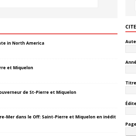
CIT
Aute
ate in North America
Ann
rre et Miquelon
Titr
ouverneur de St-Pierre et Miquelon
Édit
re-Mer dans le Off: Saint-Pierre et Miquelon en inédit
Pag