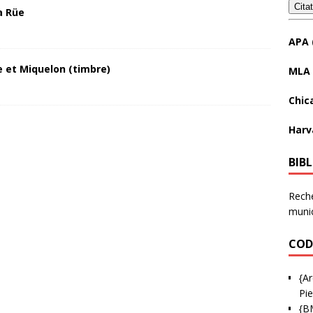
Cita
a Rüe
APA 
 et Miquelon (timbre)
MLA 
Chic
Harv
BIB
Reche
munic
COD
{Ar
Pie
{B