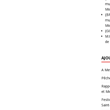
mun
Mi
{B
mun
Mi
{G
M.
de
AJO
A Met
Pêche
Rappo
et Mi
Festi
Saint