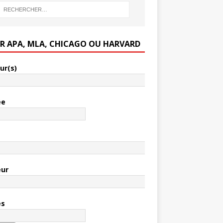
ER APA, MLA, CHICAGO OU HARVARD
ur(s)
ée
e
eur
es