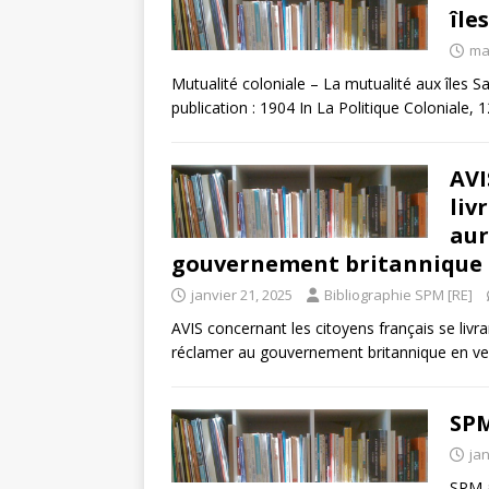
île
ma
Mutualité coloniale – La mutualité aux îles 
publication : 1904 In La Politique Coloniale,
AVI
liv
aur
gouvernement britannique
janvier 21, 2025
Bibliographie SPM [RE]
AVIS concernant les citoyens français se livr
réclamer au gouvernement britannique en ve
SPM
jan
SPM à