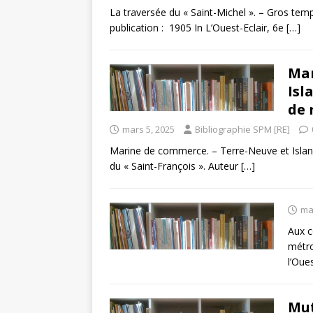
La traversée du « Saint-Michel ». – Gros te
publication : 1905 In L’Ouest-Eclair, 6e
[…]
Mar
Isl
de 
mars 5, 2025
Bibliographie SPM [RE]
Marine de commerce. – Terre-Neuve et Island
du « Saint-François ». Auteur
[…]
ma
Aux c
métro
l’Oue
Mut