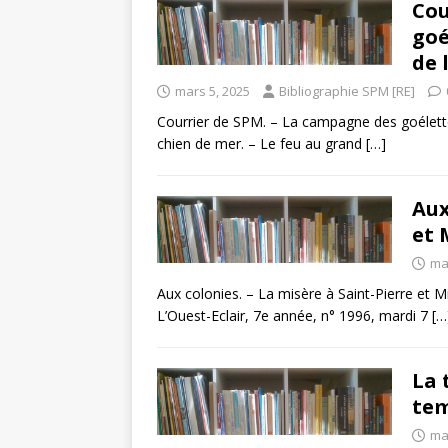
Cou
goé
de 
mars 5, 2025
Bibliographie SPM [RE]
Courrier de SPM. – La campagne des goélettes
chien de mer. – Le feu au grand
[…]
Aux
et 
ma
Aux colonies. – La misère à Saint-Pierre et 
L’Ouest-Eclair, 7e année, n° 1996, mardi 7
[…
La 
tem
ma