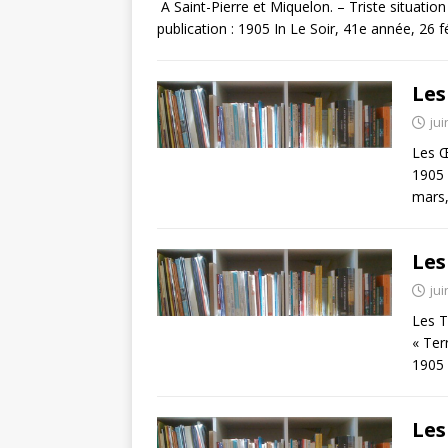
A Saint-Pierre et Miquelon. – Triste situati
publication : 1905 In Le Soir, 41e année, 26 f
Les
jui
Les Œ
1905 
mars
Les
jui
Les T
« Ter
1905 
Les