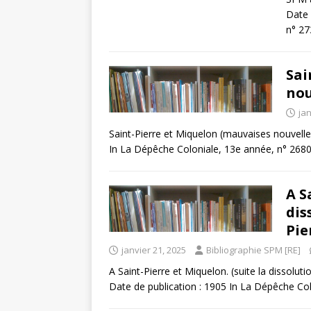
Date 
n° 27
Sai
nou
jan
Saint-Pierre et Miquelon (mauvaises nouvell
In La Dépêche Coloniale, 13e année, n° 2680,
A S
dis
Pie
janvier 21, 2025
Bibliographie SPM [RE]
A Saint-Pierre et Miquelon. (suite la dissolu
Date de publication : 1905 In La Dépêche Co