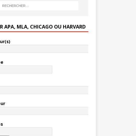
ER APA, MLA, CHICAGO OU HARVARD
ur(s)
ée
e
eur
es