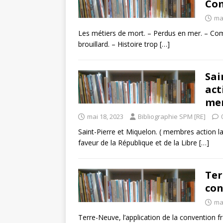
Com
ma
Les métiers de mort. – Perdus en mer. – Comm
brouillard. – Histoire trop
[…]
Sai
act
men
mai 18, 2023
Bibliographie SPM [RE]
Saint-Pierre et Miquelon. ( membres action 
faveur de la République et de la Libre
[…]
Ter
con
mai
Terre-Neuve, l’application de la convention f