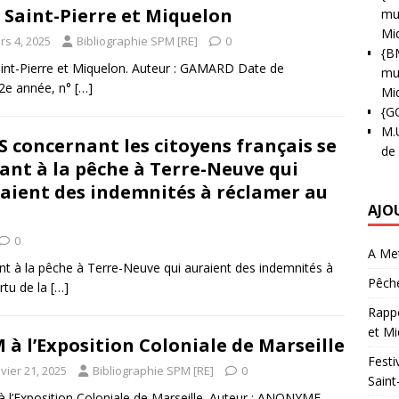
s Saint-Pierre et Miquelon
mun
Mi
rs 4, 2025
Bibliographie SPM [RE]
0
{B
Saint-Pierre et Miquelon. Auteur : GAMARD Date de
mun
 12e année, n°
[…]
Mi
{G
M.
S concernant les citoyens français se
de
rant à la pêche à Terre-Neuve qui
aient des indemnités à réclamer au
AJO
0
A Met
ant à la pêche à Terre-Neuve qui auraient des indemnités à
Pêche
rtu de la
[…]
Rappo
et Mi
 à l’Exposition Coloniale de Marseille
Festi
vier 21, 2025
Bibliographie SPM [RE]
0
Saint
 l’Exposition Coloniale de Marseille. Auteur : ANONYME