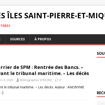
S ÎLES SAINT-PIERRE-ET-M
NTRÉES
R
SOURCES
À PROPOS
SOU
rrier de SPM : Rentrée des Bancs. –
ant le tribunal maritime. – Les décès
rs 5, 2025
Bibliographie SPM [RE]
0
nt le tribunal maritime. – Les décès. Auteur : ANONYME
[…]
REC