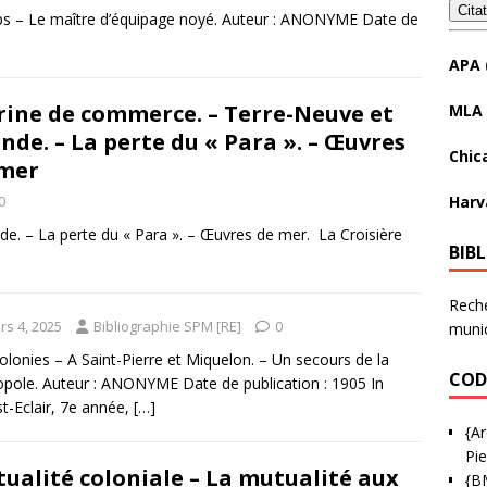
Cita
mps – Le maître d’équipage noyé. Auteur : ANONYME Date de
APA 
ine de commerce. – Terre-Neuve et
MLA 
ande. – La perte du « Para ». – Œuvres
Chic
mer
Harv
0
e. – La perte du « Para ». – Œuvres de mer. La Croisière
BIB
Reche
rs 4, 2025
Bibliographie SPM [RE]
0
munic
olonies – A Saint-Pierre et Miquelon. – Un secours de la
COD
pole. Auteur : ANONYME Date de publication : 1905 In
st-Eclair, 7e année,
[…]
{Ar
Pie
ualité coloniale – La mutualité aux
{B