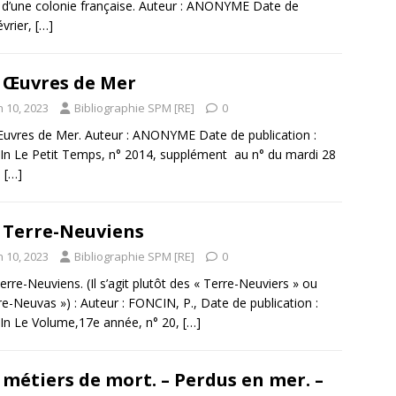
on d’une colonie française. Auteur : ANONYME Date de
évrier,
[…]
 Œuvres de Mer
n 10, 2023
Bibliographie SPM [RE]
0
uvres de Mer. Auteur : ANONYME Date de publication :
In Le Petit Temps, n° 2014, supplément au n° du mardi 28
,
[…]
 Terre-Neuviens
n 10, 2023
Bibliographie SPM [RE]
0
erre-Neuviens. (Il s’agit plutôt des « Terre-Neuviers » ou
re-Neuvas ») : Auteur : FONCIN, P., Date de publication :
In Le Volume,17e année, n° 20,
[…]
 métiers de mort. – Perdus en mer. –