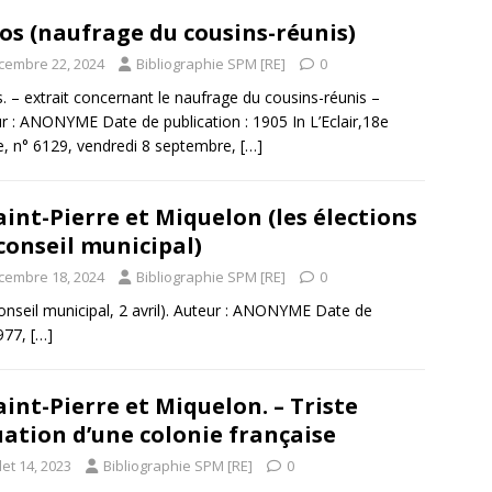
os (naufrage du cousins-réunis)
cembre 22, 2024
Bibliographie SPM [RE]
0
. – extrait concernant le naufrage du cousins-réunis –
r : ANONYME Date de publication : 1905 In L’Eclair,18e
, n° 6129, vendredi 8 septembre,
[…]
aint-Pierre et Miquelon (les élections
conseil municipal)
cembre 18, 2024
Bibliographie SPM [RE]
0
conseil municipal, 2 avril). Auteur : ANONYME Date de
5977,
[…]
aint-Pierre et Miquelon. – Triste
uation d’une colonie française
llet 14, 2023
Bibliographie SPM [RE]
0