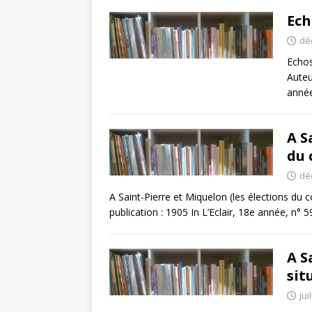
Ech
dé
Echos
Auteu
année
A S
du 
dé
A Saint-Pierre et Miquelon (les élections du 
publication : 1905 In L’Eclair, 18e année, n° 
A S
sit
jui