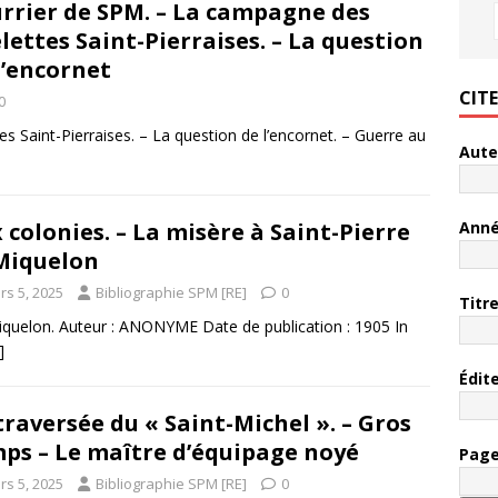
rrier de SPM. – La campagne des
lettes Saint-Pierraises. – La question
l’encornet
CIT
0
 Saint-Pierraises. – La question de l’encornet. – Guerre au
Aute
Ann
 colonies. – La misère à Saint-Pierre
Miquelon
rs 5, 2025
Bibliographie SPM [RE]
0
Titr
Miquelon. Auteur : ANONYME Date de publication : 1905 In
]
Édit
traversée du « Saint-Michel ». – Gros
ps – Le maître d’équipage noyé
Pag
rs 5, 2025
Bibliographie SPM [RE]
0