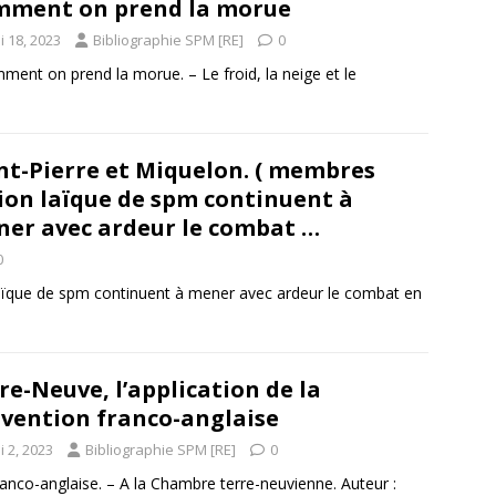
ment on prend la morue
i 18, 2023
Bibliographie SPM [RE]
0
ent on prend la morue. – Le froid, la neige et le
nt-Pierre et Miquelon. ( membres
ion laïque de spm continuent à
er avec ardeur le combat …
0
laïque de spm continuent à mener avec ardeur le combat en
re-Neuve, l’application de la
vention franco-anglaise
 2, 2023
Bibliographie SPM [RE]
0
ranco-anglaise. – A la Chambre terre-neuvienne. Auteur :