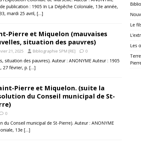
Bibli
de publication : 1905 In La Dépêche Coloniale, 13e année,
33, mardi 25 avril,
[…]
Nouve
Le fi
nt-Pierre et Miquelon (mauvaises
L’ext
velles, situation des pauvres)
Les 
vier 21, 2025
Bibliographie SPM [RE]
0
Terre
es, situation des pauvres). Auteur : ANONYME Auteur : 1905
Pierr
 27 février, p.
[…]
aint-Pierre et Miquelon. (suite la
solution du Conseil municipal de St-
rre)
0
tion du Conseil municipal de St-Pierre). Auteur : ANONYME
loniale, 13e
[…]