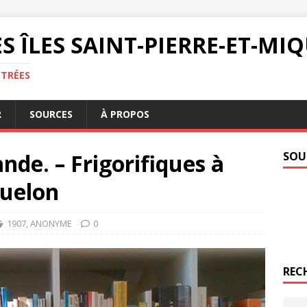
S ÎLES SAINT-PIERRE-ET-M
NTRÉES
R
SOURCES
À PROPOS
nde. – Frigorifiques à
SOU
quelon
1907
,
ANONYME
0
REC