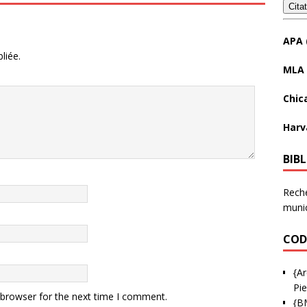
Cita
APA 
liée.
MLA 
Chic
Harv
BIB
Reche
munic
COD
{Ar
Pie
 browser for the next time I comment.
{B