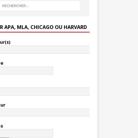
ER APA, MLA, CHICAGO OU HARVARD
ur(s)
ée
e
eur
es