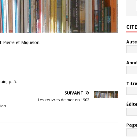
CIT
Aute
t-Pierre et Miquelon.
Ann
in, p. 5.
Titr
SUIVANT
Les œuvres de mer en 1902
Édit
tion
Pag