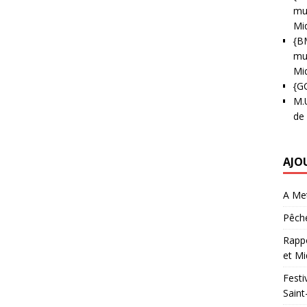
mun
Mi
{B
mun
Mi
{G
M.
de
AJO
A Met
Pêche
Rappo
et Mi
Festi
Saint