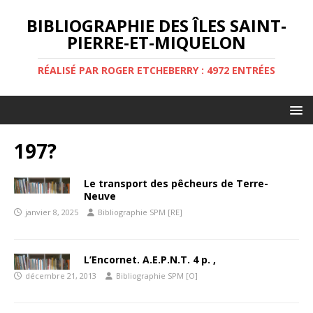
BIBLIOGRAPHIE DES ÎLES SAINT-
PIERRE-ET-MIQUELON
RÉALISÉ PAR ROGER ETCHEBERRY : 4972 ENTRÉES
197?
Le transport des pêcheurs de Terre-
Neuve
janvier 8, 2025
Bibliographie SPM [RE]
L’Encornet. A.E.P.N.T. 4 p. ,
décembre 21, 2013
Bibliographie SPM [O]