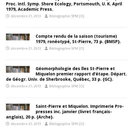
Proc. Intl. Symp. Shore Ecology, Portsmouth, U. K. April
1979, Academic Press.
décembre 21, 2013
Bibliographie SPM [O]
Compte rendu de la saison (tourisme)
1979, ronéotypé, St-Pierre, 73 p. {BMSP}.
décembre 21, 2013
Bibliographie SPM [O]
Géomorphologie des îles St-Pierre et
Miquelon premier rapport d’étape. Départ.
de Géogr. Univ. de Sherbrooke, Québec, 33 p. {GC}.
décembre 21, 2013
Bibliographie SPM [O]
Saint-Pierre et Miquelon. Imprimerie Pro-
presses inc. janvier (livret français-
anglais), 20 p. {Arche}.
décembre 21, 2013
Bibliographie SPM [O]