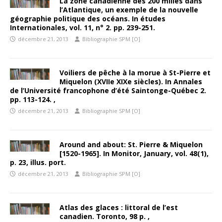
La zone canadienne des 200 milles dans
l’Atlantique, un exemple de la nouvelle
géographie politique des océans. In études
Internationales, vol. 11, n° 2. pp. 239-251.
décembre 21, 2013
Bibliographie SPM [O]
Voiliers de pêche à la morue à St-Pierre et
Miquelon (XVIIe XIXe siècles). In Annales
de l’Université francophone d’été Saintonge-Québec 2.
pp. 113-124. ,
décembre 21, 2013
Bibliographie SPM [O]
Around and about: St. Pierre & Miquelon
[1520-1965]. In Monitor, January, vol. 48(1),
p. 23, illus. port.
décembre 21, 2013
Bibliographie SPM [O]
Atlas des glaces : littoral de l’est
canadien. Toronto, 98 p. ,