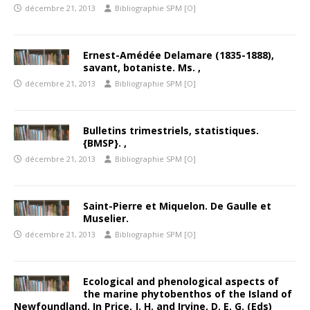
décembre 21, 2013
Bibliographie SPM [O]
Ernest-Amédée Delamare (1835-1888),
savant, botaniste. Ms. ,
décembre 21, 2013
Bibliographie SPM [O]
Bulletins trimestriels, statistiques.
{BMSP}. ,
décembre 21, 2013
Bibliographie SPM [O]
Saint-Pierre et Miquelon. De Gaulle et
Muselier.
décembre 21, 2013
Bibliographie SPM [O]
Ecological and phenological aspects of
the marine phytobenthos of the Island of
Newfoundland. In Price, J. H. and Irvine, D. E. G. (Eds)