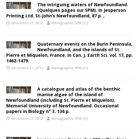
The intriguing waters of Newfoundland.
(Quelques pages sur SPM). In Jesperson
Printing Ltd. St-John’s Newfoundland, 87 p. ,
décembre 21, 2013
Bibliographie SPM [O]
Quaternary events on the Burin Peninsula,
Newfoundland, and the islands of St.
Pierre et Miquelon, France. In Can. J. Earth Sci. vol. 17, pp.
1462-1479.
décembre 21, 2013
Bibliographie SPM [O]
A catalogue and atlas of the benthic
marine algae of the island of
Newfoundland (including St. Pierre et Miquelon).
Memorial University of Newfoundland. Occasional
papers in Biology n° 3. 136 p.
décembre 21, 2013
Bibliographie SPM [O]