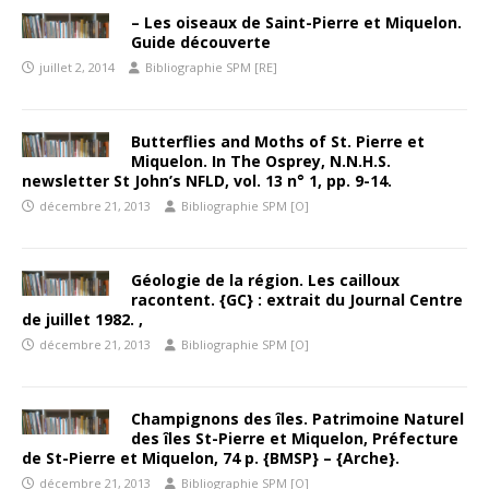
– Les oiseaux de Saint-Pierre et Miquelon.
Guide découverte
juillet 2, 2014
Bibliographie SPM [RE]
Butterflies and Moths of St. Pierre et
Miquelon. In The Osprey, N.N.H.S.
newsletter St John’s NFLD, vol. 13 n° 1, pp. 9-14.
décembre 21, 2013
Bibliographie SPM [O]
Géologie de la région. Les cailloux
racontent. {GC} : extrait du Journal Centre
de juillet 1982. ,
décembre 21, 2013
Bibliographie SPM [O]
Champignons des îles. Patrimoine Naturel
des îles St-Pierre et Miquelon, Préfecture
de St-Pierre et Miquelon, 74 p. {BMSP} – {Arche}.
décembre 21, 2013
Bibliographie SPM [O]