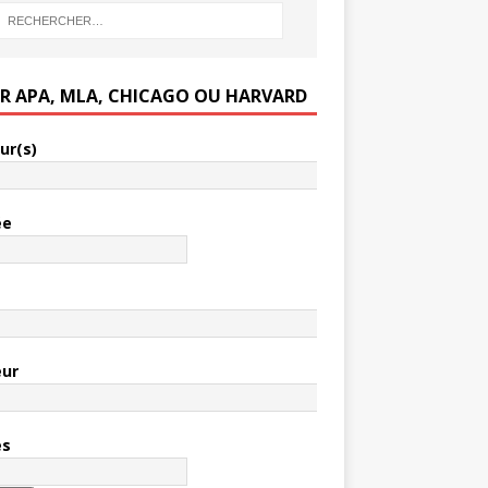
ER APA, MLA, CHICAGO OU HARVARD
ur(s)
ée
e
eur
es