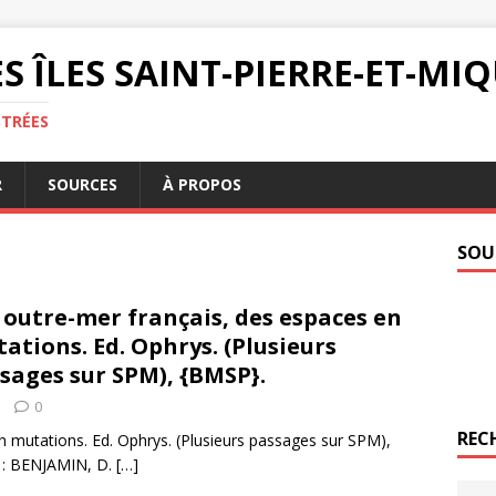
S ÎLES SAINT-PIERRE-ET-M
NTRÉES
R
SOURCES
À PROPOS
SOU
 outre-mer français, des espaces en
ations. Ed. Ophrys. (Plusieurs
sages sur SPM), {BMSP}.
0
REC
en mutations. Ed. Ophrys. (Plusieurs passages sur SPM),
) : BENJAMIN, D.
[…]