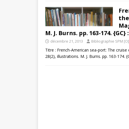
Fre
the
Mag
M. J. Burns. pp. 163-174. {GC}
décembre 21, 2013
Bibliographie SPM [O]
Titre : French-American sea-port: The cruise o
28(2), illustrations. M. J. Burns. pp. 163-174. 