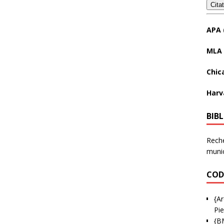
Cita
APA 
MLA 
Chic
Harv
BIB
Reche
munic
COD
{Ar
Pie
{B