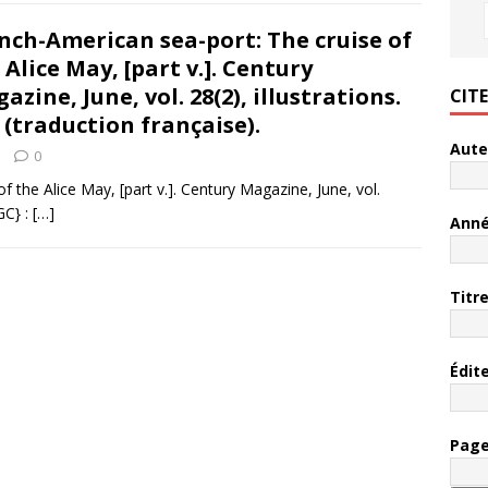
nch-American sea-port: The cruise of
 Alice May, [part v.]. Century
azine, June, vol. 28(2), illustrations.
CIT
 : (traduction française).
Aute
0
f the Alice May, [part v.]. Century Magazine, June, vol.
{GC} :
[…]
Ann
Titr
Édit
Pag