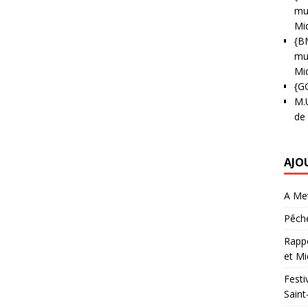
mun
Mi
{B
mun
Mi
{G
M.
de
AJO
A Met
Pêche
Rappo
et Mi
Festi
Saint