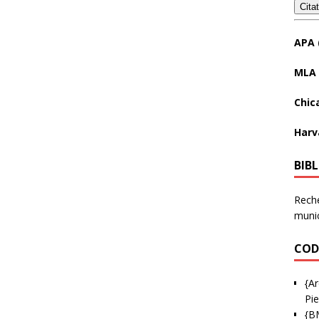
Cita
APA 
MLA 
Chic
Harv
BIB
Reche
munic
COD
{Ar
Pie
{B