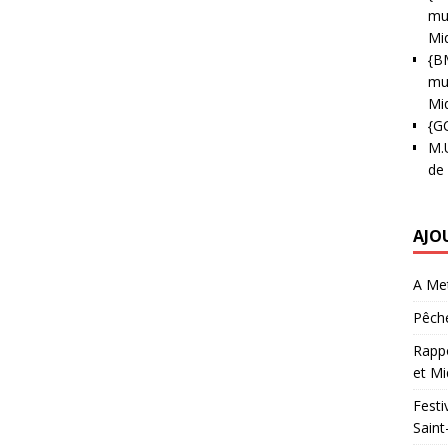
mun
Mi
{B
mun
Mi
{G
M.
de
AJO
A Met
Pêche
Rappo
et Mi
Festi
Saint