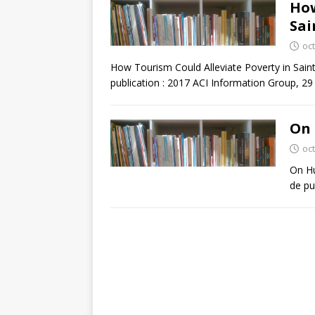
How
Sai
oc
How Tourism Could Alleviate Poverty in Sain
publication : 2017 ACI Information Group, 29
On 
oc
On Hu
de pu