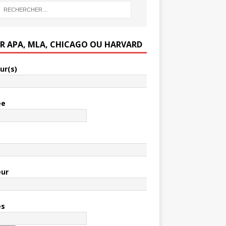
ER APA, MLA, CHICAGO OU HARVARD
ur(s)
ée
e
eur
es