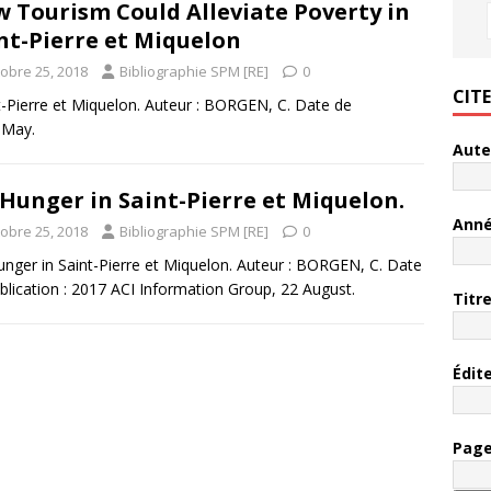
 Tourism Could Alleviate Poverty in
nt-Pierre et Miquelon
tobre 25, 2018
Bibliographie SPM [RE]
0
CIT
t-Pierre et Miquelon. Auteur : BORGEN, C. Date de
 May.
Aute
Hunger in Saint-Pierre et Miquelon.
Ann
tobre 25, 2018
Bibliographie SPM [RE]
0
nger in Saint-Pierre et Miquelon. Auteur : BORGEN, C. Date
blication : 2017 ACI Information Group, 22 August.
Titr
Édit
Pag