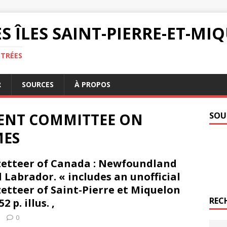
S ÎLES SAINT-PIERRE-ET-M
NTRÉES
R
SOURCES
À PROPOS
ENT COMMITTEE ON
SOU
MES
etteer of Canada : Newfoundland
 Labrador. « includes an unofficial
etteer of Saint-Pierre et Miquelon
REC
 p. illus. ,
0