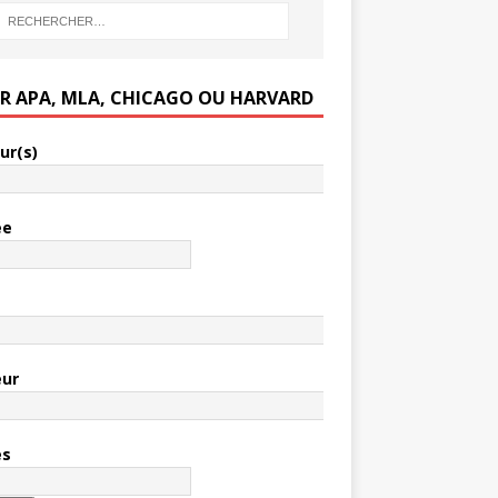
ER APA, MLA, CHICAGO OU HARVARD
ur(s)
ée
e
eur
es