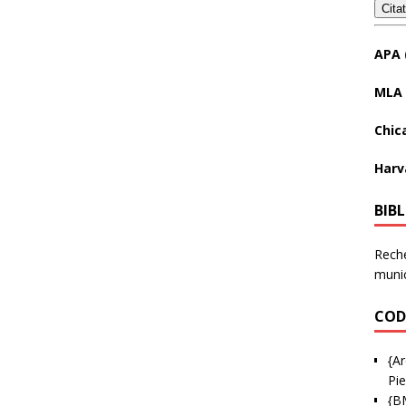
Cita
APA 
MLA 
Chic
Harv
BIB
Reche
munic
COD
{Ar
Pie
{B