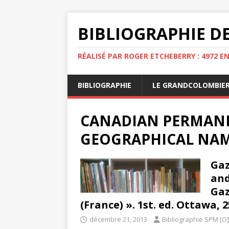
BIBLIOGRAPHIE DE
RÉALISÉ PAR ROGER ETCHEBERRY : 4972 E
BIBLIOGRAPHIE
LE GRANDCOLOMBIE
CANADIAN PERMAN
GEOGRAPHICAL NA
Gaz
and
Gaz
(France) ». 1st. ed. Ottawa, 252
décembre 21, 2013
Bibliographie SPM [O]