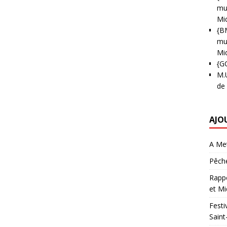
mun
Mi
{B
mun
Mi
{G
M.
de
AJO
A Met
Pêche
Rappo
et Mi
Festi
Saint