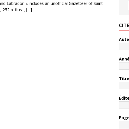
d Labrador. « includes an unofficial Gazetteer of Saint-
 252 p. illus. ,
[…]
CIT
Aute
Ann
Titr
Édit
Pag