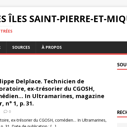
S ÎLES SAINT-PIERRE-ET-M
NTRÉES
R
SOURCES
À PROPOS
SOU
lippe Delplace. Technicien de
oratoire, ex-trésorier du CGOSH,
édien… In Ultramarines, magazine
 n° 1, p. 31.
0
REC
oratoire, ex-trésorier du CGOSH, comédien… In Ultramarines,
p. 31. Date de publication :
[…]