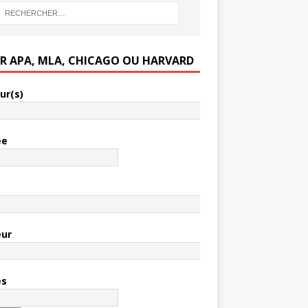
ER APA, MLA, CHICAGO OU HARVARD
ur(s)
ée
e
eur
es