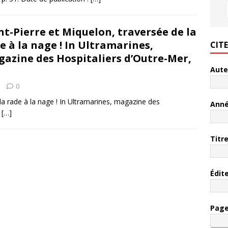
nt-Pierre et Miquelon, traversée de la
e à la nage ! In Ultramarines,
CIT
azine des Hospitaliers d’Outre-Mer,
Aute
0
 la rade à la nage ! In Ultramarines, magazine des
Ann
e
[…]
Titr
Édit
Pag