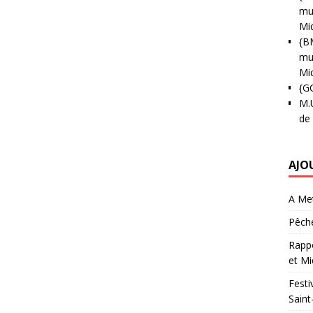
mun
Mi
{B
mun
Mi
{G
M.
de
AJO
A Met
Pêche
Rappo
et Mi
Festi
Saint