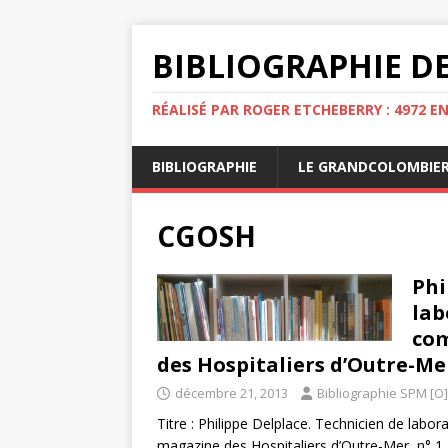
BIBLIOGRAPHIE DE
RÉALISÉ PAR ROGER ETCHEBERRY : 4972 E
BIBLIOGRAPHIE
LE GRANDCOLOMBIE
CGOSH
Phi
lab
com
des Hospitaliers d’Outre-Mer,
décembre 21, 2013
Bibliographie SPM [O]
Titre : Philippe Delplace. Technicien de lab
magazine des Hospitaliers d’Outre-Mer, n° 1, 