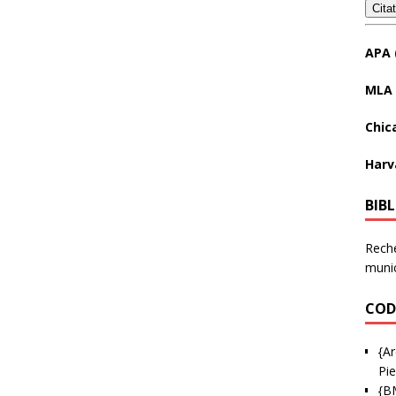
Cita
APA 
MLA 
Chic
Harv
BIB
Reche
munic
COD
{Ar
Pie
{B