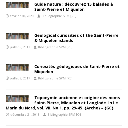
Guide nature : découvrez 15 balades à
Saint-Pierre et Miquelon
février 10, 2020
Bibliographie SPM [RE]
Geological curiosities of the Saint-Pierre
& Miquelon islands
juillet 8, 2017
Bibliographie SPM [RE]
Curiosités géologiques de Saint-Pierre et
Miquelon
juillet 8, 2017
Bibliographie SPM [RE]
Toponymie ancienne et origine des noms
Saint-Pierre, Miquelon et Langlade. In Le
Marin du Nord, vol. VII. No 1. pp. 29-45. {Arche} – {GC}.
décembre 21, 2013
Bibliographie SPM [O]