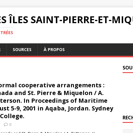
S ÎLES SAINT-PIERRE-ET-M
NTRÉES
R
SOURCES
À PROPOS
SOU
ormal cooperative arrangements :
ada and St. Pierre & Miquelon / A.
terson. In Proceedings of Maritime
st 5-9, 2001 in Aqaba, Jordan. Sydney
College.
REC
0