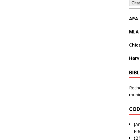
Cita
APA 
MLA 
Chic
Harv
BIB
Reche
munic
COD
{Ar
Pie
{B