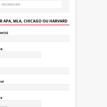
ER APA, MLA, CHICAGO OU HARVARD
ur(s)
ée
e
eur
es