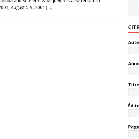
anada and St. Pierre & Miquelon / A. Patterson. In
2001, August 5-9, 2001
[…]
CIT
Aute
Ann
Titr
Édit
Pag