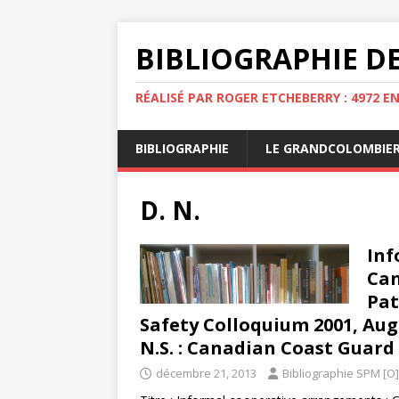
BIBLIOGRAPHIE DE
RÉALISÉ PAR ROGER ETCHEBERRY : 4972 E
BIBLIOGRAPHIE
LE GRANDCOLOMBIE
D. N.
Inf
Can
Pat
Safety Colloquium 2001, Augu
N.S. : Canadian Coast Guard 
décembre 21, 2013
Bibliographie SPM [O]