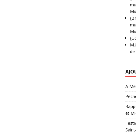
mun
Mi
{B
mun
Mi
{G
M.
de
AJO
A Met
Pêche
Rappo
et Mi
Festi
Saint