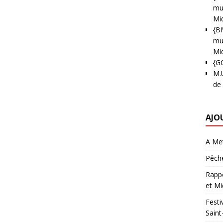
mun
Mi
{B
mun
Mi
{G
M.
de
AJO
A Met
Pêche
Rappo
et Mi
Festi
Saint