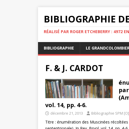
BIBLIOGRAPHIE DE
RÉALISÉ PAR ROGER ETCHEBERRY : 4972 E
BIBLIOGRAPHIE
LE GRANDCOLOMBIE
F. & J. CARDOT
énu
par
(Am
vol. 14, pp. 4-6.
décembre 21, 2013
Bibliographie SPM [O]
Titre : énumération des Muscinées récoltées 
septentrionale). In Rev. Bryol. vol. 14, pp. 4-