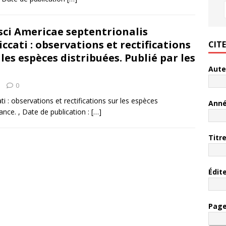
ci Americae septentrionalis
iccati : observations et rectifications
CIT
 les espèces distribuées. Publié par les
Aute
0
ti : observations et rectifications sur les espèces
Ann
rance. , Date de publication :
[…]
Titr
Édit
Pag