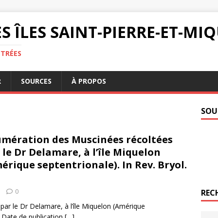
S ÎLES SAINT-PIERRE-ET-M
NTRÉES
R
SOURCES
À PROPOS
SOU
mération des Muscinées récoltées
 le Dr Delamare, à l’île Miquelon
érique septentrionale). In Rev. Bryol.
0
REC
par le Dr Delamare, à l’île Miquelon (Amérique
6. Date de publication
[…]