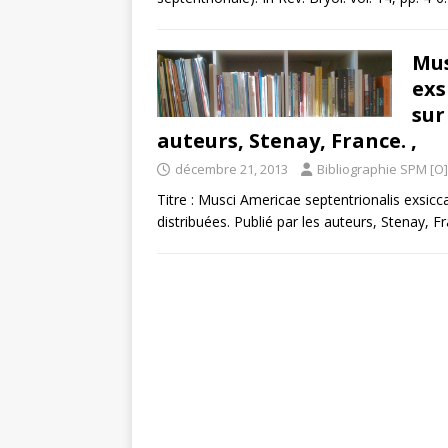
Mus
exs
sur
auteurs, Stenay, France. ,
décembre 21, 2013
Bibliographie SPM [O]
Titre : Musci Americae septentrionalis exsicca
distribuées. Publié par les auteurs, Stenay, F