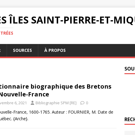
S ÎLES SAINT-PIERRE-ET-M
NTRÉES
R
SOURCES
À PROPOS
SOU
tionnaire biographique des Bretons
Nouvelle-France
vembre 6, 2021
Bibliographie SPM [RE]
0
ouvelle-France, 1600-1765. Auteur : FOURNIER, M. Date de
uébec. {Arche}.
REC