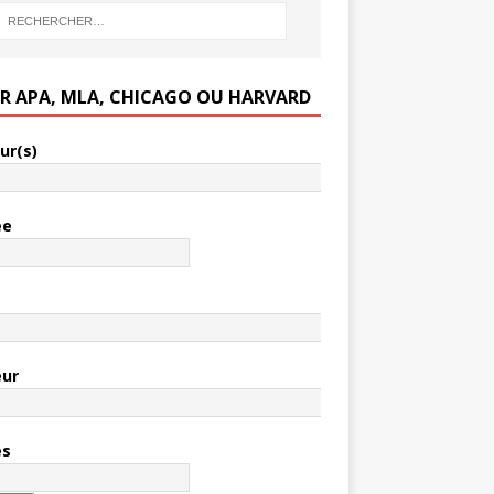
ER APA, MLA, CHICAGO OU HARVARD
ur(s)
ée
e
eur
es