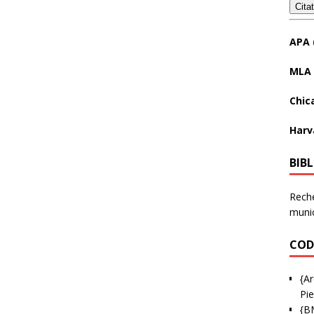
Cita
APA 
MLA 
Chic
Harv
BIB
Reche
munic
COD
{Ar
Pie
{B