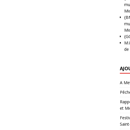
mun
Mi
{B
mun
Mi
{G
M.
de
AJO
A Met
Pêche
Rappo
et Mi
Festi
Saint