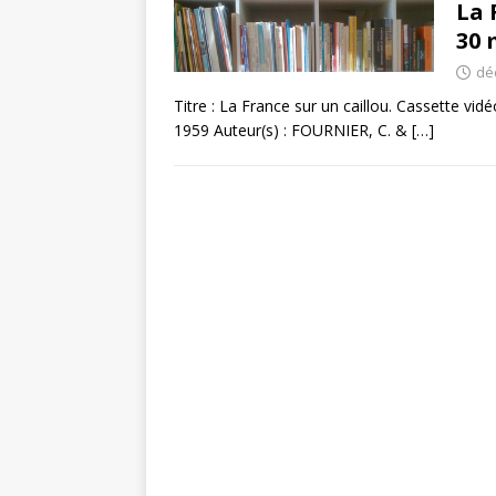
La 
30 
dé
Titre : La France sur un caillou. Cassette vid
1959 Auteur(s) : FOURNIER, C. &
[…]