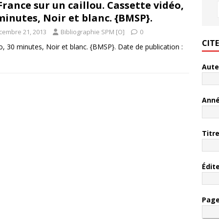
France sur un caillou. Cassette vidéo,
minutes, Noir et blanc. {BMSP}.
cembre 21, 2013
Bibliographie SPM [O]
0
CIT
éo, 30 minutes, Noir et blanc. {BMSP}. Date de publication :
Aute
Ann
Titr
Édit
Pag