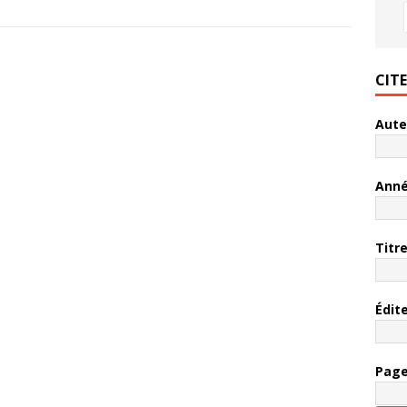
CIT
Aute
Ann
Titr
Édit
Pag