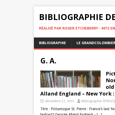
BIBLIOGRAPHIE DE
RÉALISÉ PAR ROGER ETCHEBERRY : 4972 E
BIBLIOGRAPHIE
LE GRANDCOLOMBIE
G. A.
Pic
Nor
old
Alland England – New York : 
décembre 21, 2013
Bibliographie SPM [O]
Titre : Picturesque St. Pierre : France’s last
[extract] George Alland England –
[…]