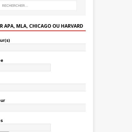
ER APA, MLA, CHICAGO OU HARVARD
ur(s)
ée
e
eur
es