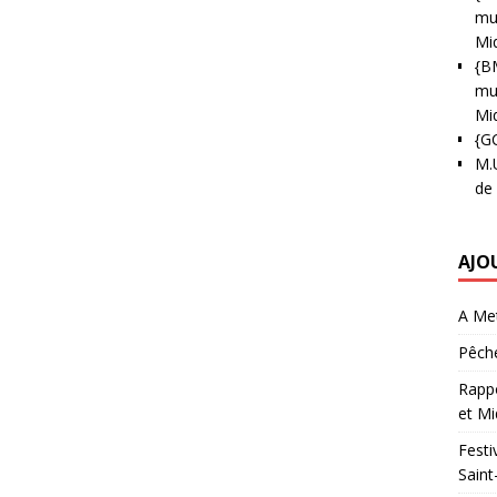
mun
Mi
{B
mun
Mi
{G
M.
de
AJO
A Met
Pêche
Rappo
et Mi
Festi
Saint