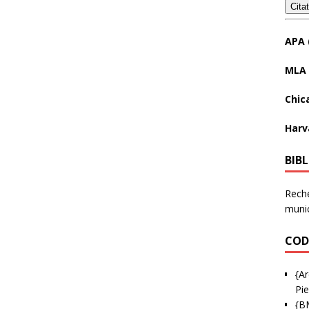
Cita
APA 
MLA 
Chic
Harv
BIB
Reche
munic
COD
{Ar
Pie
{B