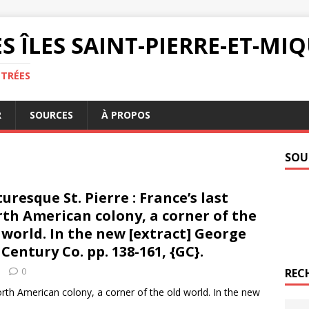
S ÎLES SAINT-PIERRE-ET-M
NTRÉES
R
SOURCES
À PROPOS
SOU
turesque St. Pierre : France’s last
th American colony, a corner of the
 world. In the new [extract] George
Century Co. pp. 138-161, {GC}.
0
REC
 North American colony, a corner of the old world. In the new