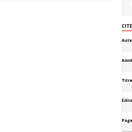
CIT
Aute
Ann
Titr
Édit
Pag