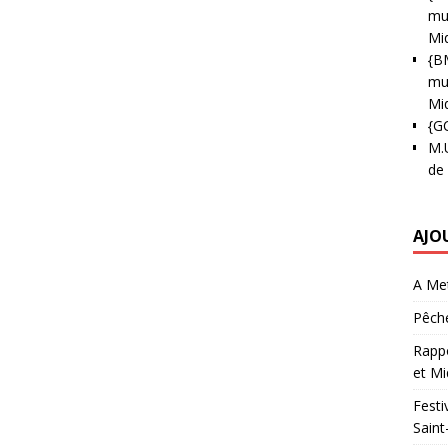
mun
Mi
{B
mun
Mi
{G
M.
de
AJO
A Met
Pêche
Rappo
et Mi
Festi
Saint