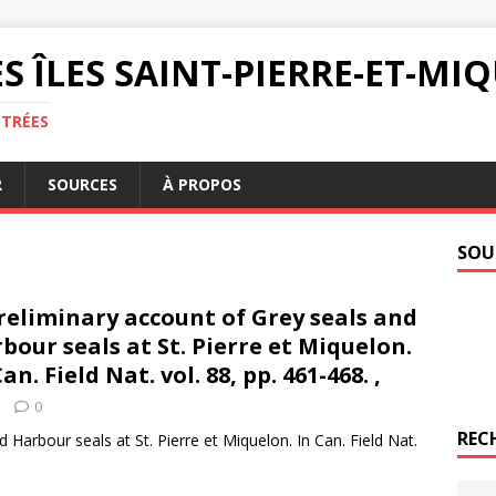
S ÎLES SAINT-PIERRE-ET-M
NTRÉES
R
SOURCES
À PROPOS
SOU
reliminary account of Grey seals and
bour seals at St. Pierre et Miquelon.
Can. Field Nat. vol. 88, pp. 461-468. ,
0
REC
d Harbour seals at St. Pierre et Miquelon. In Can. Field Nat.