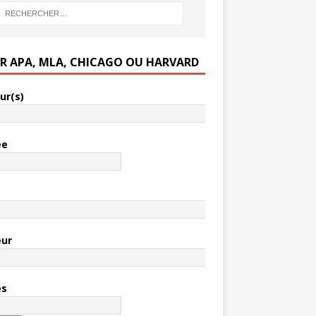
ER APA, MLA, CHICAGO OU HARVARD
ur(s)
ée
e
eur
es