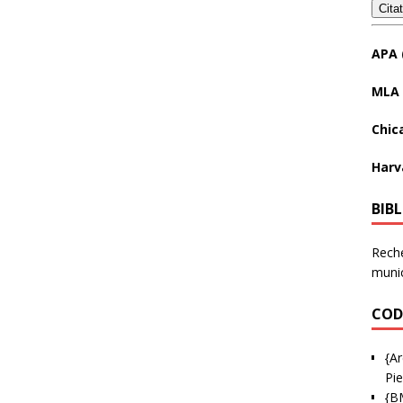
Cita
APA 
MLA 
Chic
Harv
BIB
Reche
munic
COD
{Ar
Pie
{B