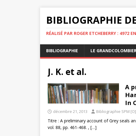
BIBLIOGRAPHIE DE
RÉALISÉ PAR ROGER ETCHEBERRY : 4972 E
BIBLIOGRAPHIE
LE GRANDCOLOMBIE
J. K. et al.
A p
Har
In 
décembre 21, 2013
Bibliographie SPM [O]
Titre : A preliminary account of Grey seals an
vol. 88, pp. 461-468. ,
[…]