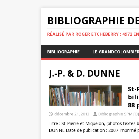
BIBLIOGRAPHIE DE
RÉALISÉ PAR ROGER ETCHEBERRY : 4972 E
BIBLIOGRAPHIE
LE GRANDCOLOMBIE
J.-P. & D. DUNNE
St-
bil
88 p
décembre 21, 2013
Bibliographie SPM [O]
Titre : St-Pierre et Miquelon, (photos textes 
DUNNE Date de publication : 2007 Imprimé