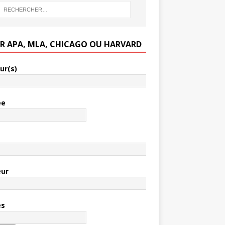
ER APA, MLA, CHICAGO OU HARVARD
ur(s)
ée
e
eur
es