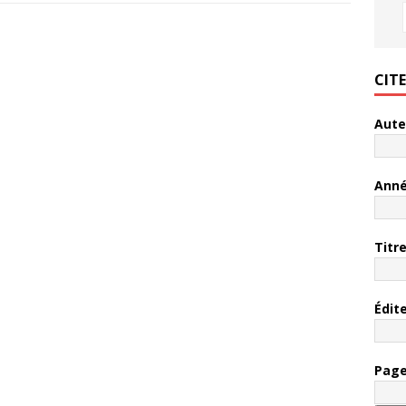
CIT
Aute
Ann
Titr
Édit
Pag