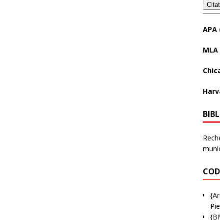
Cita
APA 
MLA 
Chic
Harv
BIB
Reche
munic
COD
{Ar
Pie
{B