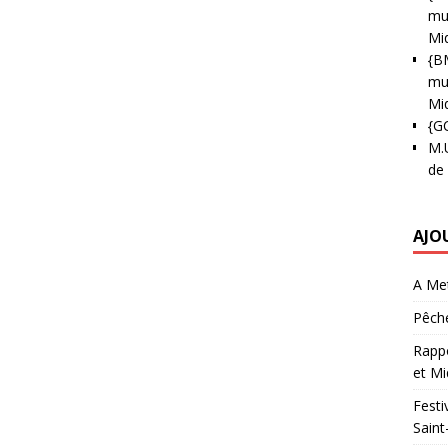
mun
Mi
{B
mun
Mi
{G
M.
de
AJO
A Met
Pêche
Rappo
et Mi
Festi
Saint