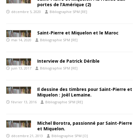
portes de l’Amérique (2)
décembre 5, 2020
Bibliographie SPM [RE]
Saint-Pierre et Miquelon et le Maroc
mai 14, 2020
Bibliographie SPM [RE]
Interview de Patrick Dérible
juin 13, 2017
Bibliographie SPM [RE]
Il dessine des timbres pour Saint-Pierre et
Miquelon : Joël Lemaine.
février 13, 2016
Bibliographie SPM [RE]
Michel Borotra, passionné par Saint-Pierre
et Miquelon.
décembre 21, 2013
Bibliographie SPM [O]