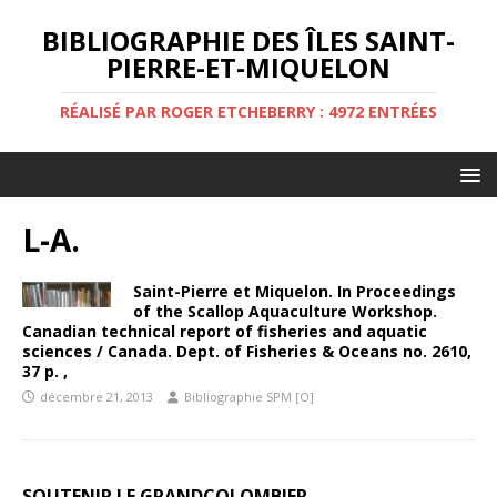
BIBLIOGRAPHIE DES ÎLES SAINT-
PIERRE-ET-MIQUELON
RÉALISÉ PAR ROGER ETCHEBERRY : 4972 ENTRÉES
L-A.
Saint-Pierre et Miquelon. In Proceedings
of the Scallop Aquaculture Workshop.
Canadian technical report of fisheries and aquatic
sciences / Canada. Dept. of Fisheries & Oceans no. 2610,
37 p. ,
décembre 21, 2013
Bibliographie SPM [O]
SOUTENIR LE GRANDCOLOMBIER