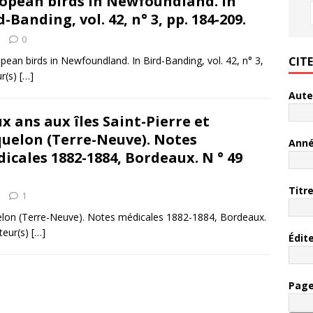
opean birds in Newfoundland. In
d-Banding, vol. 42, n° 3, pp. 184-209.
0
CIT
pean birds in Newfoundland. In Bird-Banding, vol. 42, n° 3,
ur(s)
[…]
Aute
x ans aux îles Saint-Pierre et
uelon (Terre-Neuve). Notes
Ann
icales 1882-1884, Bordeaux. N ° 49
Titr
1
quelon (Terre-Neuve). Notes médicales 1882-1884, Bordeaux.
teur(s)
[…]
Édit
Pag