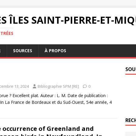
S ÎLES SAINT-PIERRE-ET-M
NTRÉES
R
SOURCES
À PROPOS
SOU
cembre 13, 2024
Bibliographie SPM [RE]
0
rue ? Excellent plat. Auteur : L. M. Date de publication :
In La France de Bordeaux et du Sud-Ouest, 54e année, 4
REC
 occurrence of Greenland and