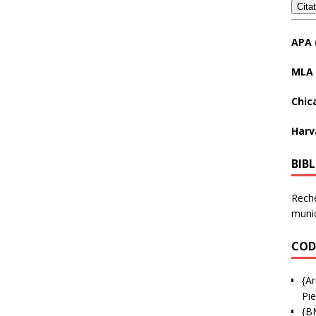
Cita
APA 
MLA 
Chic
Harv
BIB
Reche
munic
COD
{Ar
Pie
{B