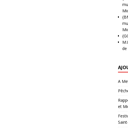
mun
Mi
{B
mun
Mi
{G
M.
de
AJO
A Met
Pêche
Rappo
et Mi
Festi
Saint