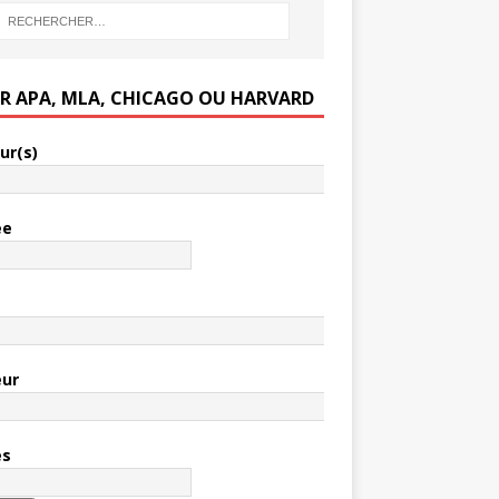
ER APA, MLA, CHICAGO OU HARVARD
ur(s)
ée
e
eur
es