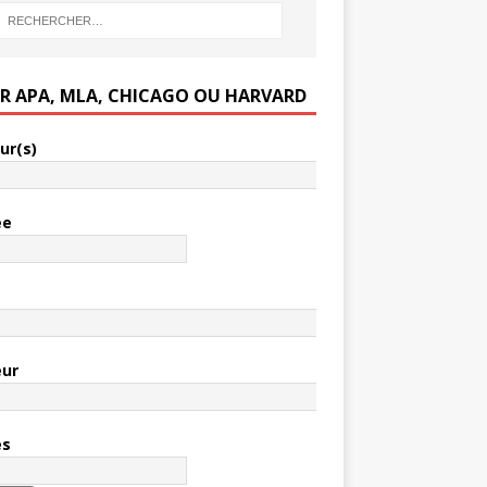
ER APA, MLA, CHICAGO OU HARVARD
ur(s)
ée
e
eur
es