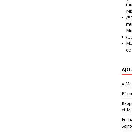
mun
Mi
{B
mun
Mi
{G
M.
de
AJO
A Met
Pêche
Rappo
et Mi
Festi
Saint