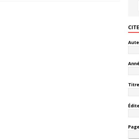
CIT
Aute
Ann
Titr
Édit
Pag