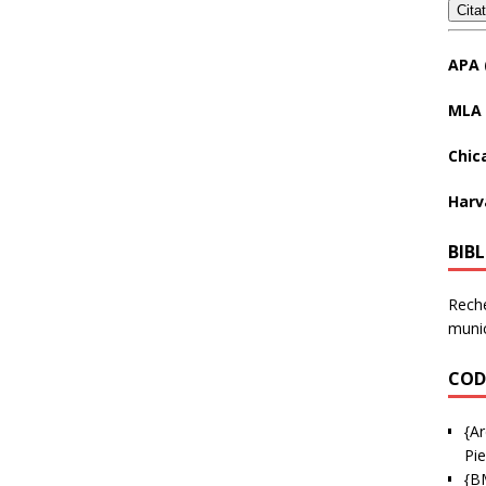
Cita
APA 
MLA 
Chic
Harv
BIB
Reche
munic
COD
{Ar
Pie
{B