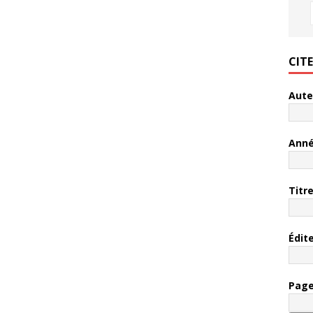
CIT
Aute
Ann
Titr
Édit
Pag