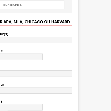
ER APA, MLA, CHICAGO OU HARVARD
ur(s)
ée
e
eur
es