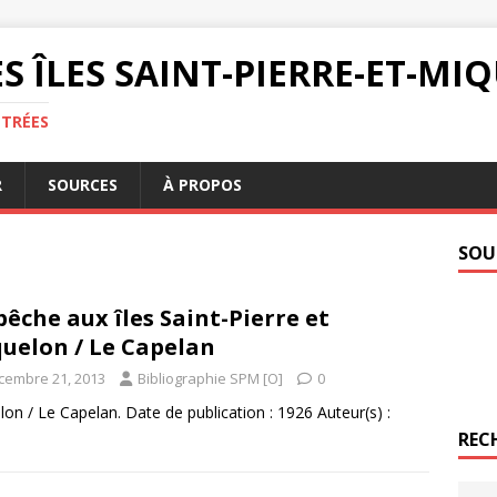
S ÎLES SAINT-PIERRE-ET-M
NTRÉES
R
SOURCES
À PROPOS
SOU
pêche aux îles Saint-Pierre et
uelon / Le Capelan
cembre 21, 2013
Bibliographie SPM [O]
0
elon / Le Capelan. Date de publication : 1926 Auteur(s) :
REC