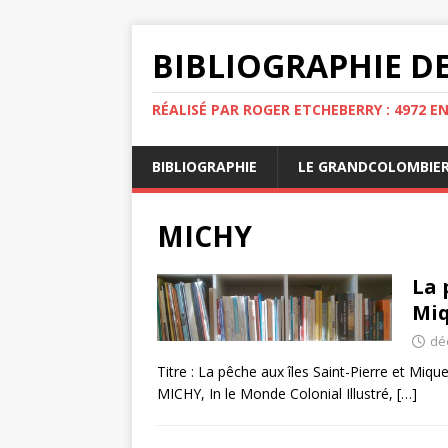
BIBLIOGRAPHIE DE
RÉALISÉ PAR ROGER ETCHEBERRY : 4972 E
BIBLIOGRAPHIE
LE GRANDCOLOMBIE
MICHY
La 
Miq
dé
Titre : La pêche aux îles Saint-Pierre et Miqu
MICHY, In le Monde Colonial Illustré,
[…]