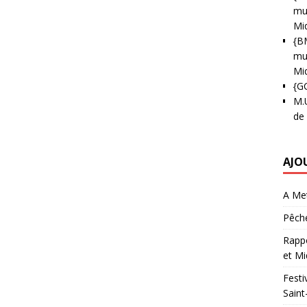
mun
Mi
{B
mun
Mi
{G
M.
de
AJO
A Met
Pêche
Rappo
et Mi
Festi
Saint