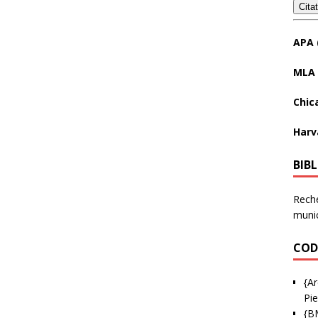
Cita
APA 
MLA 
Chic
Harv
BIB
Reche
munic
COD
{Ar
Pie
{B