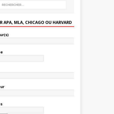
ER APA, MLA, CHICAGO OU HARVARD
ur(s)
ée
e
eur
es