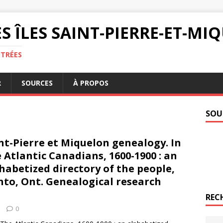
S ÎLES SAINT-PIERRE-ET-M
NTRÉES
R
SOURCES
À PROPOS
SOU
nt-Pierre et Miquelon genealogy. In
 Atlantic Canadians, 1600-1900 : an
habetized directory of the people,
onto, Ont. Genealogical research
REC
0