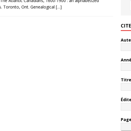
n The Atlantic Canadians, 1600-1900 : an alphabetized
es. Toronto, Ont. Genealogical
[…]
CIT
Aute
Ann
Titr
Édit
Pag