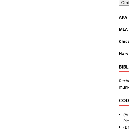
Cita
APA 
MLA 
Chic
Harv
BIB
Reche
munic
COD
{Ar
Pie
{B