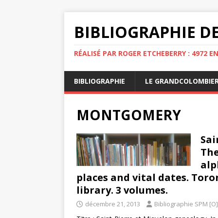
BIBLIOGRAPHIE DE
RÉALISÉ PAR ROGER ETCHEBERRY : 4972 E
BIBLIOGRAPHIE
LE GRANDCOLOMBIE
MONTGOMERY
Sai
The
alp
places and vital dates. Tor
library. 3 volumes.
décembre 21, 2013
Bibliographie SPM [O]