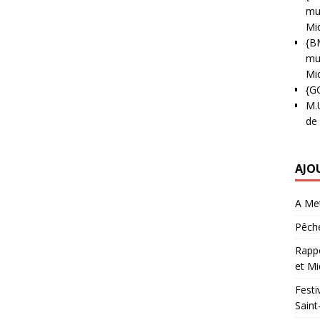
mun
Mi
{B
mun
Mi
{G
M.
de
AJO
A Met
Pêche
Rappo
et Mi
Festi
Saint