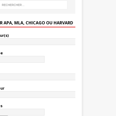
ER APA, MLA, CHICAGO OU HARVARD
ur(s)
ée
e
eur
es