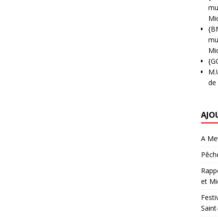
mun
Mi
{B
mun
Mi
{G
M.
de
AJO
A Met
Pêche
Rappo
et Mi
Festi
Saint