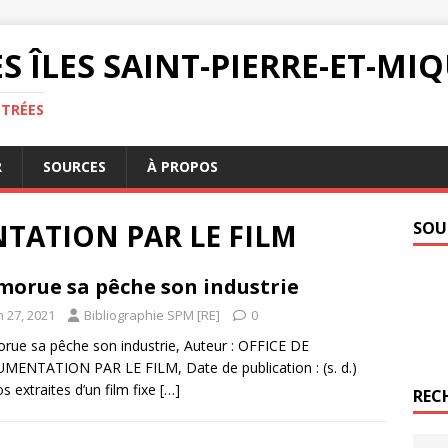
S ÎLES SAINT-PIERRE-ET-M
NTRÉES
R
SOURCES
À PROPOS
TATION PAR LE FILM
SOU
morue sa pêche son industrie
n 27, 2021
Bibliographie SPM [RE]
0
rue sa pêche son industrie, Auteur : OFFICE DE
ENTATION PAR LE FILM, Date de publication : (s. d.)
s extraites d’un film fixe
[…]
REC