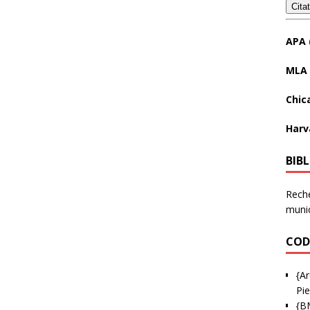
Cita
APA 
MLA 
Chic
Harv
BIB
Reche
munic
COD
{Ar
Pie
{B