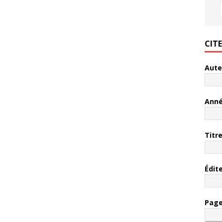
CIT
Aute
Ann
Titr
Édit
Pag