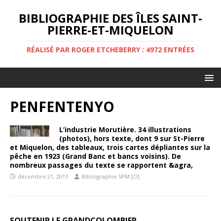
BIBLIOGRAPHIE DES ÎLES SAINT-
PIERRE-ET-MIQUELON
RÉALISÉ PAR ROGER ETCHEBERRY : 4972 ENTRÉES
PENFENTENYO
L’industrie Morutière. 34 illustrations
(photos), hors texte, dont 9 sur St-Pierre
et Miquelon, des tableaux, trois cartes dépliantes sur la
pêche en 1923 (Grand Banc et bancs voisins). De
nombreux passages du texte se rapportent &agra,
décembre 21, 2013
Bibliographie SPM [O]
SOUTENIR LE GRANDCOLOMBIER