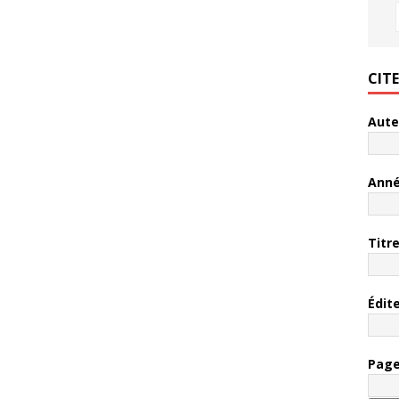
CIT
Aute
Ann
Titr
Édit
Pag