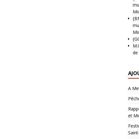
mun
Mi
{B
mun
Mi
{G
M.
de
AJO
A Met
Pêche
Rappo
et Mi
Festi
Saint