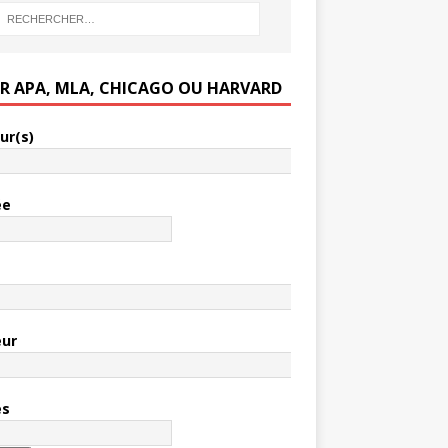
ER APA, MLA, CHICAGO OU HARVARD
ur(s)
ée
e
eur
es