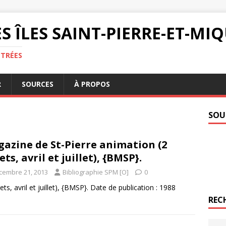
S ÎLES SAINT-PIERRE-ET-M
NTRÉES
R
SOURCES
À PROPOS
SOU
azine de St-Pierre animation (2
rets, avril et juillet), {BMSP}.
cembre 21, 2013
Bibliographie SPM [O]
0
ets, avril et juillet), {BMSP}. Date de publication : 1988
REC