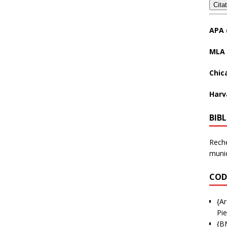
Cita
APA 
MLA 
Chic
Harv
BIB
Reche
munic
COD
{Ar
Pie
{B