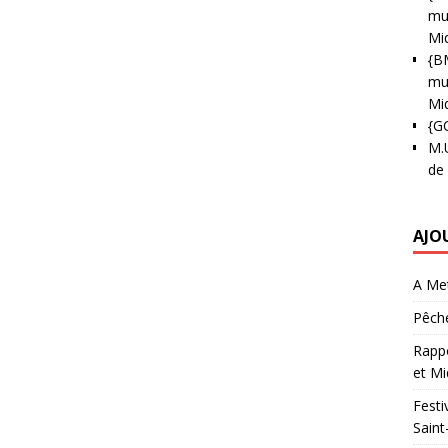
mun
Mi
{B
mun
Mi
{G
M.
de
AJO
A Met
Pêche
Rappo
et Mi
Festi
Saint