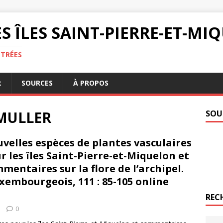
S ÎLES SAINT-PIERRE-ET-M
NTRÉES
R
SOURCES
À PROPOS
 MULLER
SOU
velles espèces de plantes vasculaires
r les îles Saint-Pierre-et-Miquelon et
mentaires sur la flore de l’archipel.
uxembourgeois, 111 : 85-105 online
REC
0