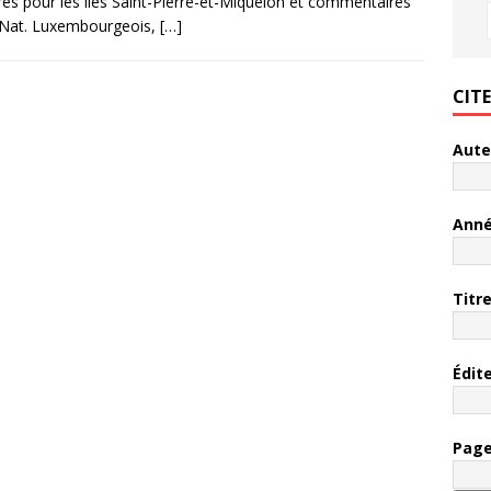
res pour les îles Saint-Pierre-et-Miquelon et commentaires
oc. Nat. Luxembourgeois,
[…]
CIT
Aute
Ann
Titr
Édit
Pag