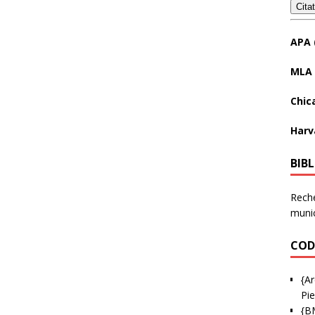
Cita
APA 
MLA 
Chic
Harv
BIB
Reche
munic
COD
{Ar
Pie
{B