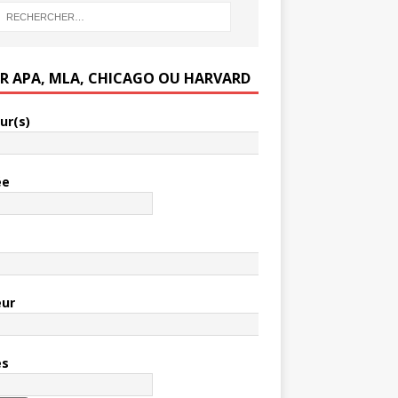
ER APA, MLA, CHICAGO OU HARVARD
ur(s)
ée
e
eur
es