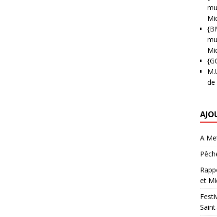
mun
Mi
{B
mun
Mi
{G
M.
de
AJO
A Met
Pêche
Rappo
et Mi
Festi
Saint