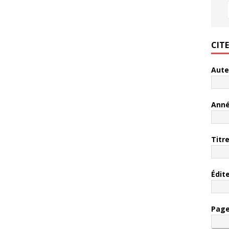
CIT
Aute
Ann
Titr
Édit
Pag