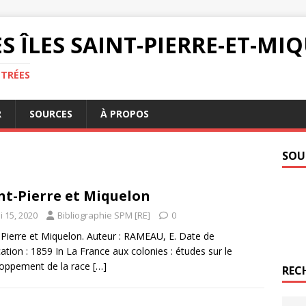
S ÎLES SAINT-PIERRE-ET-M
NTRÉES
R
SOURCES
À PROPOS
SOU
nt-Pierre et Miquelon
i 15, 2020
Bibliographie SPM [RE]
0
-Pierre et Miquelon. Auteur : RAMEAU, E. Date de
cation : 1859 In La France aux colonies : études sur le
oppement de la race
[…]
REC