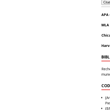
Cita
APA 
MLA 
Chic
Harv
BIB
Reche
munic
COD
{Ar
Pie
{B