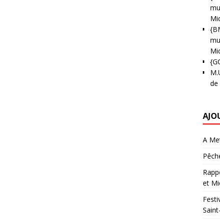
mun
Mi
{B
mun
Mi
{G
M.
de
AJO
A Met
Pêche
Rappo
et Mi
Festi
Saint