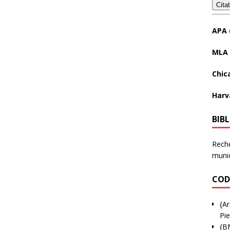
Cita
APA 
MLA 
Chic
Harv
BIB
Reche
munic
COD
{Ar
Pie
{B