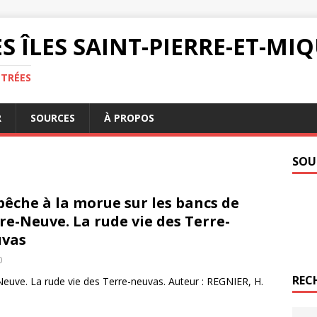
S ÎLES SAINT-PIERRE-ET-M
NTRÉES
R
SOURCES
À PROPOS
SOU
pêche à la morue sur les bancs de
re-Neuve. La rude vie des Terre-
uvas
0
REC
Neuve. La rude vie des Terre-neuvas. Auteur : REGNIER, H.