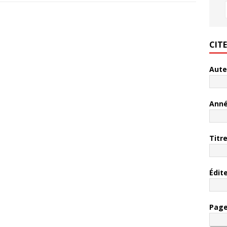
CIT
Aute
Ann
Titr
Édit
Pag