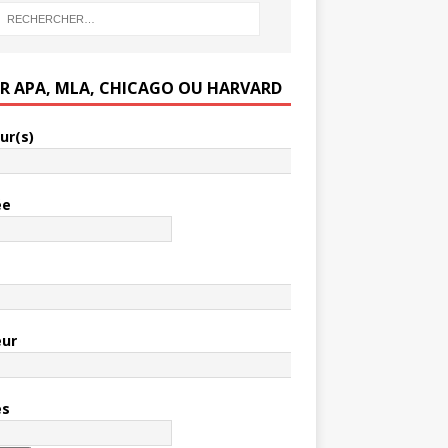
ER APA, MLA, CHICAGO OU HARVARD
ur(s)
ée
e
eur
es