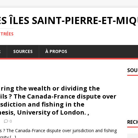
S ÎLES SAINT-PIERRE-ET-M
NTRÉES
R
SOURCES
À PROPOS
SOU
ring the wealth or dividing the
ils ? The Canada-France dispute over
isdiction and fishing in the
esis, University of London. ,
0
REC
ils ? The Canada-France dispute over jurisdiction and fishing
ersity
[…]