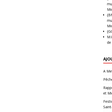
mun
Mi
{B
mun
Mi
{G
M.
de
AJO
A Met
Pêche
Rappo
et Mi
Festi
Saint