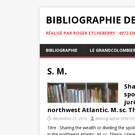
BIBLIOGRAPHIE DE
RÉALISÉ PAR ROGER ETCHEBERRY : 4972 E
BIBLIOGRAPHIE
LE GRANDCOLOMBIE
S. M.
Sha
spo
jur
northwest Atlantic. M. sc. Th
décembre 21, 2013
Bibliographie SPM [O]
Titre : Sharing the wealth or dividing the spo
in the northwest Atlantic. M. sc. Thesis, Univ