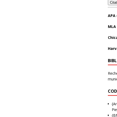
Cita
APA 
MLA 
Chic
Harv
BIB
Reche
munic
COD
{Ar
Pie
{B