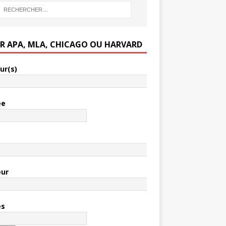
ER APA, MLA, CHICAGO OU HARVARD
ur(s)
ée
e
eur
es