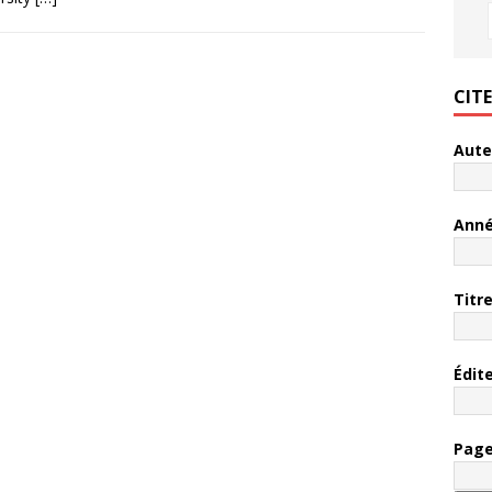
CIT
Aute
Ann
Titr
Édit
Pag