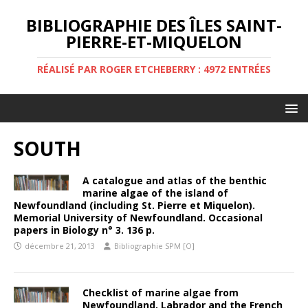
BIBLIOGRAPHIE DES ÎLES SAINT-
PIERRE-ET-MIQUELON
RÉALISÉ PAR ROGER ETCHEBERRY : 4972 ENTRÉES
SOUTH
A catalogue and atlas of the benthic
marine algae of the island of
Newfoundland (including St. Pierre et Miquelon).
Memorial University of Newfoundland. Occasional
papers in Biology n° 3. 136 p.
décembre 21, 2013
Bibliographie SPM [O]
Checklist of marine algae from
Newfoundland, Labrador and the French