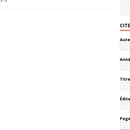
CIT
Aute
Ann
Titr
Édit
Pag