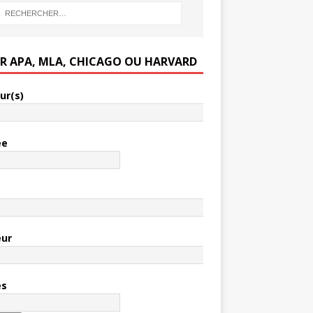
ER APA, MLA, CHICAGO OU HARVARD
ur(s)
ée
e
eur
es