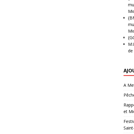
mun
Mi
{B
mun
Mi
{G
M.
de
AJO
A Met
Pêche
Rappo
et Mi
Festi
Saint