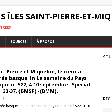
S ÎLES SAINT-PIERRE-ET-M
NTRÉES
R
SOURCES
À PROPOS
SOU
nt-Pierre et Miquelon, le cœur à
ée basque. In La semaine du Pays
que n° 522, 4-10 septembre : Spécial
. 33-37, {BMSP} -{BMM}.
0
REC
marée basque. In La semaine du Pays Basque n° 522, 4-10
,
[…]