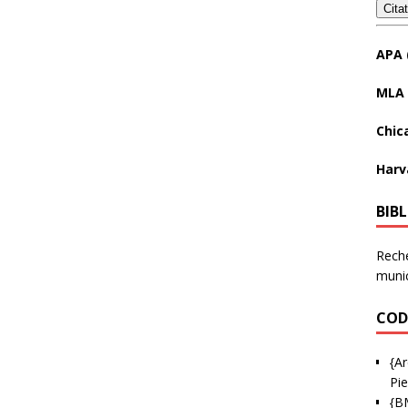
Cita
APA 
MLA 
Chic
Harv
BIB
Reche
munic
COD
{Ar
Pie
{B