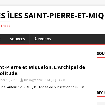
S ÎLES SAINT-PIERRE-ET-M
NTRÉES
R
SOURCES
À PROPOS
SOU
nt-Pierre et Miquelon. L’Archipel de
solitude.
rier 13, 2016
Bibliographie SPM [RE]
0
itude. Auteur : VERDET, P., Année de publication : 1993 In
REC