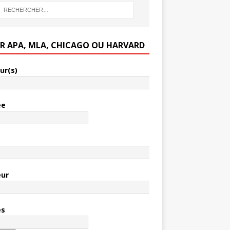
ER APA, MLA, CHICAGO OU HARVARD
ur(s)
ée
e
eur
es