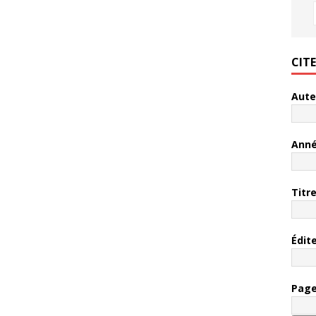
CIT
Aute
Ann
Titr
Édit
Pag