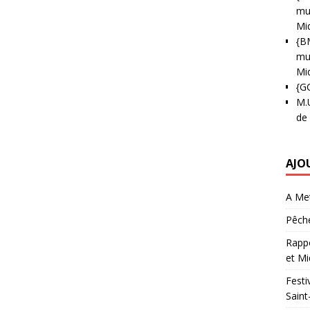
mun
Mi
{B
mun
Mi
{G
M.
de
AJO
A Met
Pêche
Rappo
et Mi
Festi
Saint