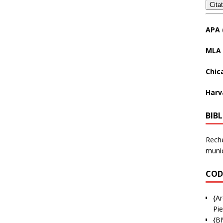
Cita
APA 
MLA 
Chic
Harv
BIB
Reche
munic
COD
{Ar
Pie
{B