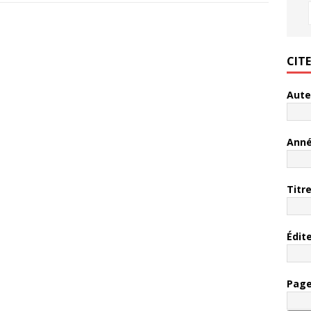
CIT
Aute
Ann
Titr
Édit
Pag