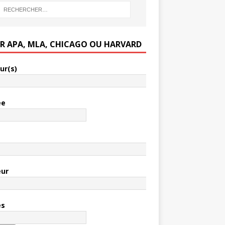
ER APA, MLA, CHICAGO OU HARVARD
ur(s)
ée
e
eur
es