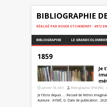
BIBLIOGRAPHIE DE
RÉALISÉ PAR ROGER ETCHEBERRY : 4972 E
BIBLIOGRAPHIE
LE GRANDCOLOMBIE
1859
Je 
ima
mét
janvier 18, 2021
Bibliographie SPM [RE]
Je t’écris depuis …. Recueil de lettres imagin
Auteure : AYMÉ, G. Date de publication . 20