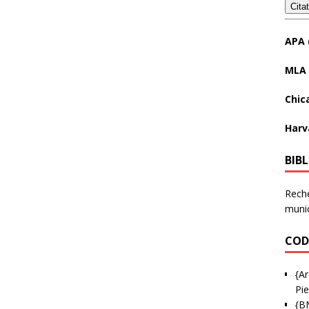
Cita
APA 
MLA 
Chic
Harv
BIB
Reche
munic
COD
{Ar
Pie
{B