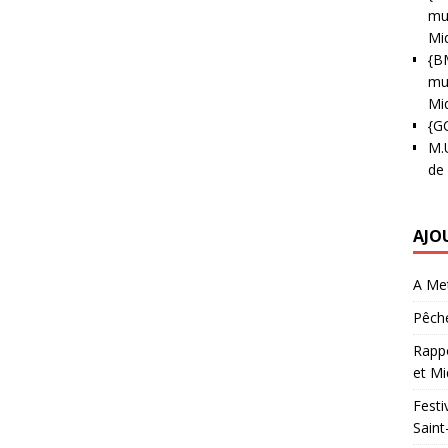
mun
Mi
{B
mun
Mi
{G
M.
de
AJO
A Met
Pêche
Rappo
et Mi
Festi
Saint