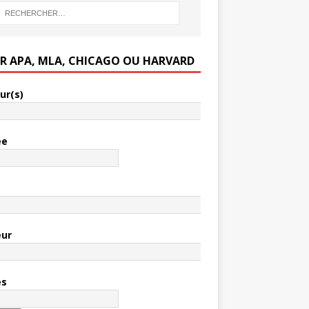
ER APA, MLA, CHICAGO OU HARVARD
ur(s)
ée
e
eur
es