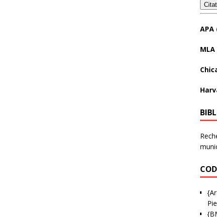
Cita
APA 
MLA 
Chic
Harv
BIB
Reche
munic
COD
{Ar
Pie
{B