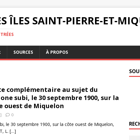
S ÎLES SAINT-PIERRE-ET-M
NTRÉES
R
SOURCES
À PROPOS
SOU
e complémentaire au sujet du
lone subi, le 30 septembre 1900, sur la
e ouest de Miquelon
]
0
REC
i, le 30 septembre 1900, sur la côte ouest de Miquelon,
T, L.
[…]