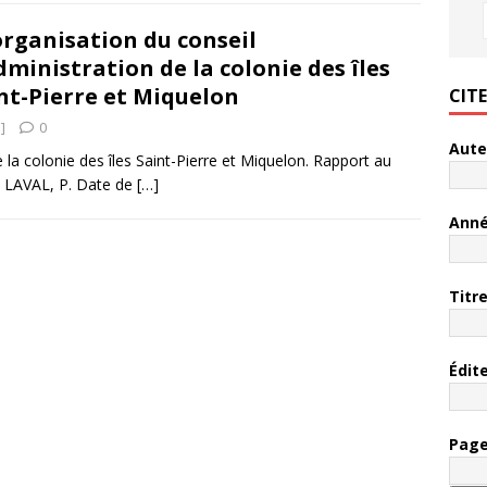
rganisation du conseil
dministration de la colonie des îles
nt-Pierre et Miquelon
CIT
]
0
Aute
 la colonie des îles Saint-Pierre et Miquelon. Rapport au
 : LAVAL, P. Date de
[…]
Ann
Titr
Édit
Pag