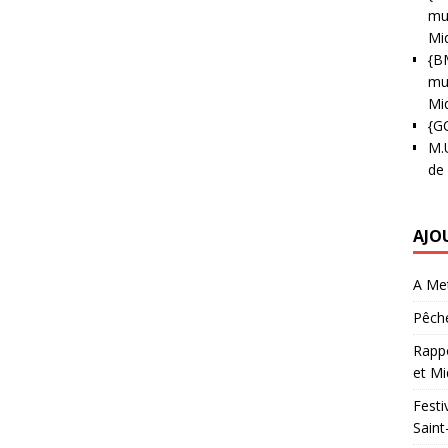
mun
Mi
{B
mun
Mi
{G
M.
de
AJO
A Met
Pêche
Rappo
et Mi
Festi
Saint