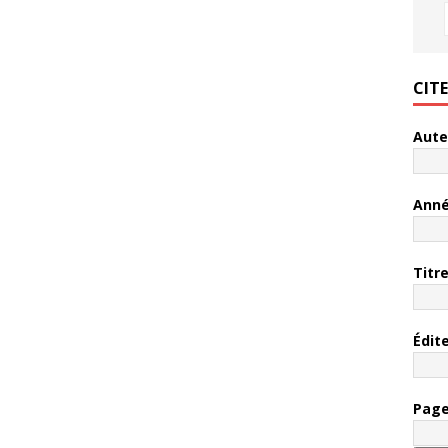
CIT
Aute
Ann
Titr
Édit
Pag