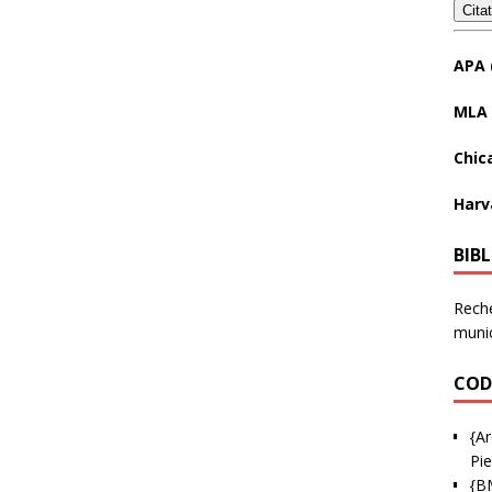
Cita
APA 
MLA 
Chic
Harv
BIB
Reche
munic
COD
{Ar
Pie
{B