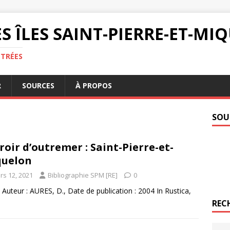
S ÎLES SAINT-PIERRE-ET-M
NTRÉES
R
SOURCES
À PROPOS
SOU
roir d’outremer : Saint-Pierre-et-
quelon
rs 12, 2021
Bibliographie SPM [RE]
0
 Auteur : AURES, D., Date de publication : 2004 In Rustica,
REC