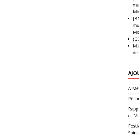
mun
Mi
{B
mun
Mi
{G
M.
de
AJO
A Met
Pêche
Rappo
et Mi
Festi
Saint