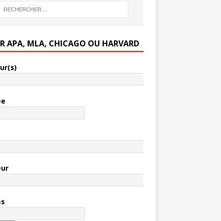
ER APA, MLA, CHICAGO OU HARVARD
ur(s)
ée
e
eur
es