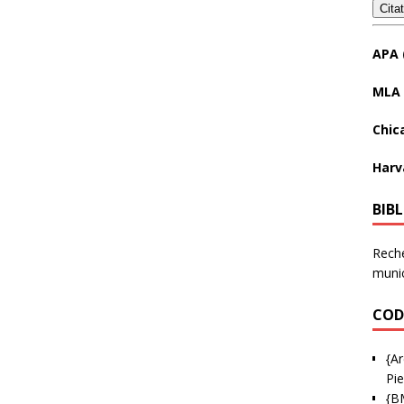
Cita
APA 
MLA 
Chic
Harv
BIB
Reche
munic
COD
{Ar
Pie
{B