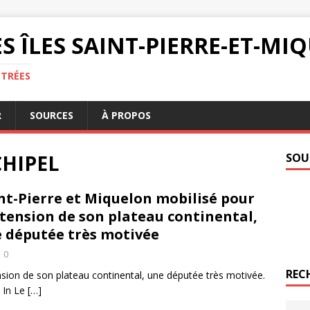
S ÎLES SAINT-PIERRE-ET-M
NTRÉES
R
SOURCES
À PROPOS
CHIPEL
SOU
nt-Pierre et Miquelon mobilisé pour
xtension de son plateau continental,
 députée très motivée
0
REC
ension de son plateau continental, une députée très motivée.
9 In Le
[…]