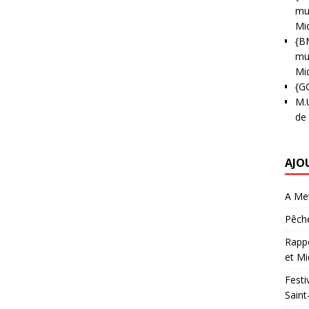
mun
Mi
{B
mun
Mi
{G
M.
de
AJO
A Met
Pêche
Rappo
et Mi
Festi
Saint