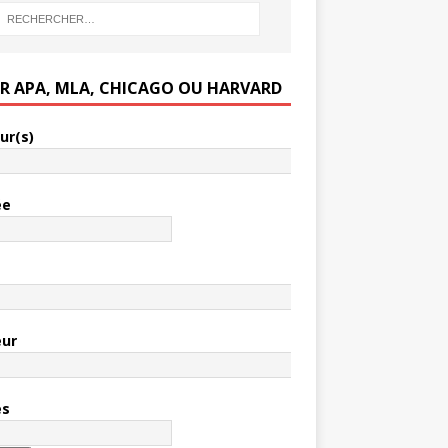
ER APA, MLA, CHICAGO OU HARVARD
ur(s)
ée
e
eur
es