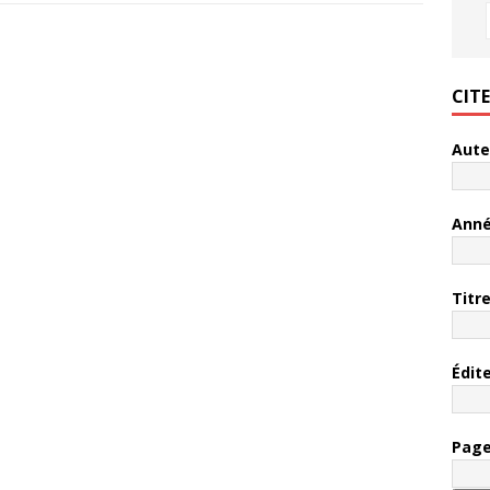
CIT
Aute
Ann
Titr
Édit
Pag