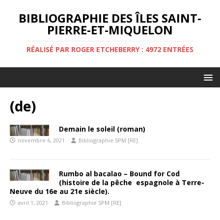
BIBLIOGRAPHIE DES ÎLES SAINT-
PIERRE-ET-MIQUELON
RÉALISÉ PAR ROGER ETCHEBERRY : 4972 ENTRÉES
(de)
Demain le soleil (roman)
novembre 6, 2021
Bibliographie SPM [RE]
Rumbo al bacalao – Bound for Cod
(histoire de la pêche espagnole à Terre-
Neuve du 16e au 21e siècle).
avril 1, 2021
Bibliographie SPM [RE]