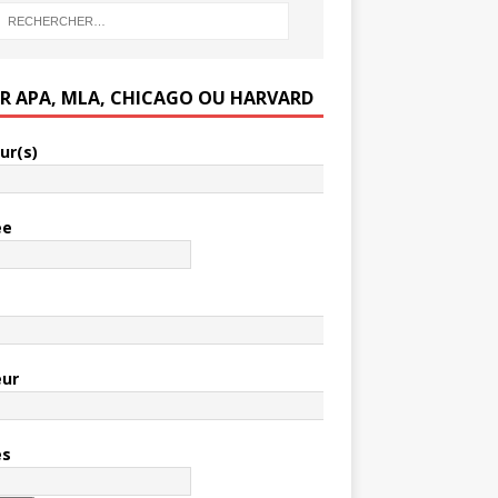
ER APA, MLA, CHICAGO OU HARVARD
ur(s)
ée
e
eur
es