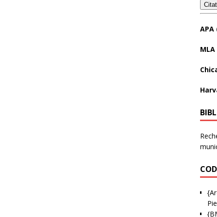
Cita
APA 
MLA 
Chic
Harv
BIB
Reche
munic
COD
{Ar
Pie
{B