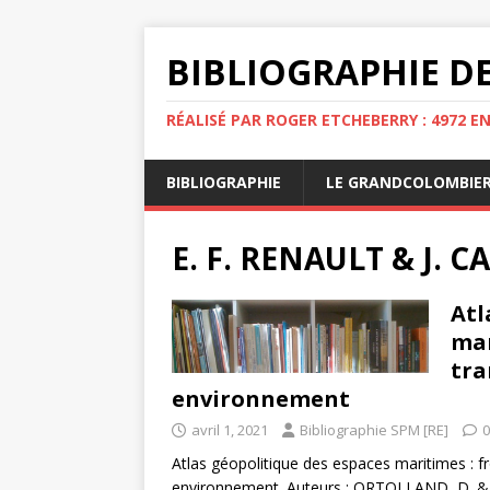
BIBLIOGRAPHIE DE
RÉALISÉ PAR ROGER ETCHEBERRY : 4972 E
BIBLIOGRAPHIE
LE GRANDCOLOMBIE
E. F. RENAULT & J. 
Atl
mar
tra
environnement
avril 1, 2021
Bibliographie SPM [RE]
0
Atlas géopolitique des espaces maritimes : fro
environnement. Auteurs : ORTOLLAND, D. & J