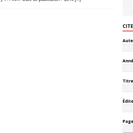
CIT
Aute
Ann
Titr
Édit
Pag