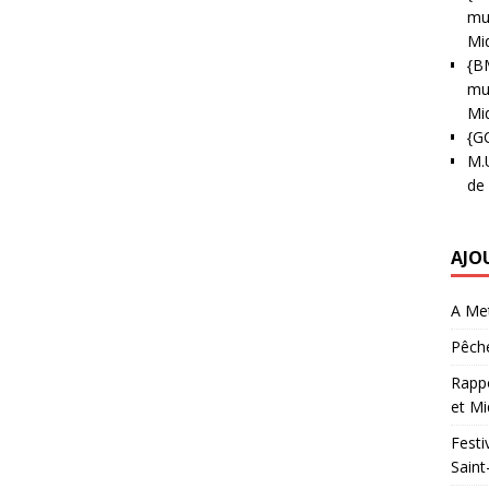
mun
Mi
{B
mun
Mi
{G
M.
de
AJO
A Met
Pêche
Rappo
et Mi
Festi
Saint