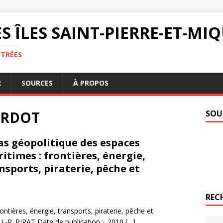
S ÎLES SAINT-PIERRE-ET-M
NTRÉES
R
SOURCES
À PROPOS
CARDOT
SOU
as géopolitique des espaces
itimes : frontières, énergie,
nsports, piraterie, pêche et
REC
ntières, énergie, transports, piraterie, pêche et
.-P. PIRAT Date de publication : 2010
[…]