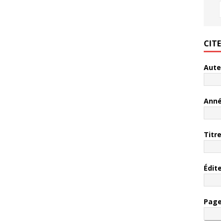
CIT
Aute
Ann
Titr
Édit
Pag