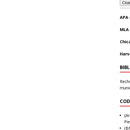
Cita
APA 
MLA 
Chic
Harv
BIB
Reche
munic
COD
{Ar
Pie
{B