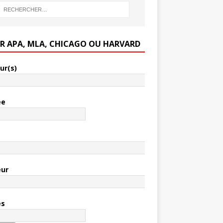
ER APA, MLA, CHICAGO OU HARVARD
ur(s)
ée
e
eur
es