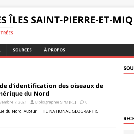
S ÎLES SAINT-PIERRE-ET-M
NTRÉES
R
SOURCES
À PROPOS
SOU
de d’identification des oiseaux de
mérique du Nord
vembre 7, 2021
Bibliographie SPM [RE]
0
érique du Nord. Auteur : THE NATIONAL GEOGRAPHIC
REC