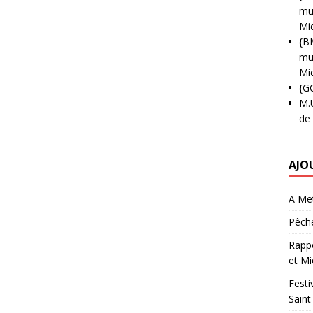
mun
Mi
{B
mun
Mi
{G
M.
de
AJO
A Met
Pêche
Rappo
et Mi
Festi
Saint