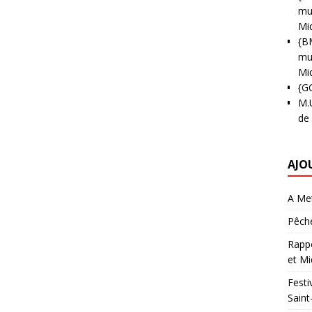
mun
Mi
{B
mun
Mi
{G
M.
de
AJO
A Met
Pêche
Rappo
et Mi
Festi
Saint