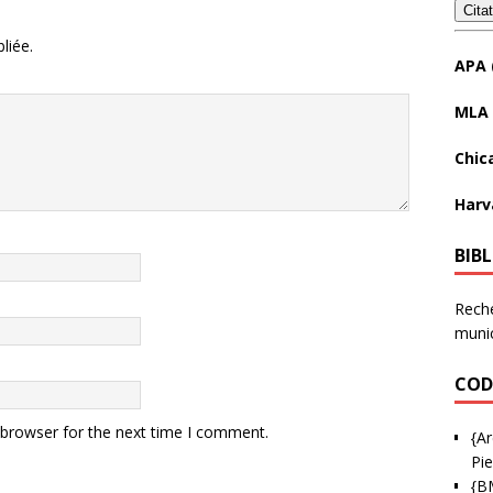
Cita
liée.
APA 
MLA 
Chic
Harv
BIB
Reche
munic
COD
 browser for the next time I comment.
{Ar
Pie
{B