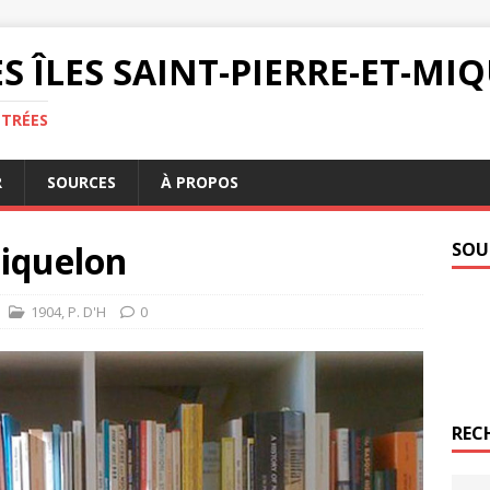
S ÎLES SAINT-PIERRE-ET-M
NTRÉES
R
SOURCES
À PROPOS
Miquelon
SOU
1904
,
P. D'H
0
REC