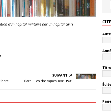
CIT
ution d’un hôpital militaire par un hôpital civil
).
Aute
Ann
e
Titr
SUIVANT
 Shore
Tillard – Les classiques 1885-1908
Édit
Pag