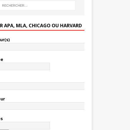
ER APA, MLA, CHICAGO OU HARVARD
ur(s)
ée
e
eur
es