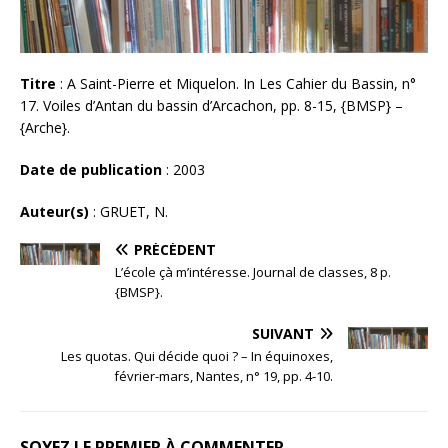
Titre
: A Saint-Pierre et Miquelon. In Les Cahier du Bassin, n°
17. Voiles d’Antan du bassin d’Arcachon, pp. 8-15, {BMSP} –
{Arche}.
Date de publication
: 2003
Auteur(s)
: GRUET, N.
PRÉCÉDENT
L’école çà m’intéresse. Journal de classes, 8 p.
{BMSP}.
SUIVANT
Les quotas. Qui décide quoi ? – In équinoxes,
février-mars, Nantes, n° 19, pp. 4-10.
SOYEZ LE PREMIER À COMMENTER