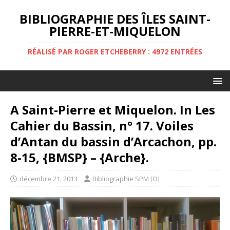
BIBLIOGRAPHIE DES ÎLES SAINT-
PIERRE-ET-MIQUELON
RÉALISÉ PAR ROGER ETCHEBERRY : 4972 ENTRÉES
A Saint-Pierre et Miquelon. In Les
Cahier du Bassin, n° 17. Voiles
d’Antan du bassin d’Arcachon, pp.
8-15, {BMSP} – {Arche}.
décembre 21, 2013
Bibliographie SPM [O]