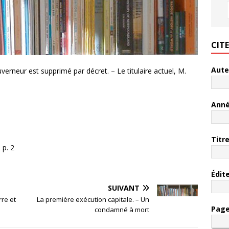
CIT
Aute
verneur est supprimé par décret. – Le titulaire actuel, M.
Ann
Titr
 p. 2
Édit
SUIVANT
rre et
La première exécution capitale. – Un
Pag
condamné à mort