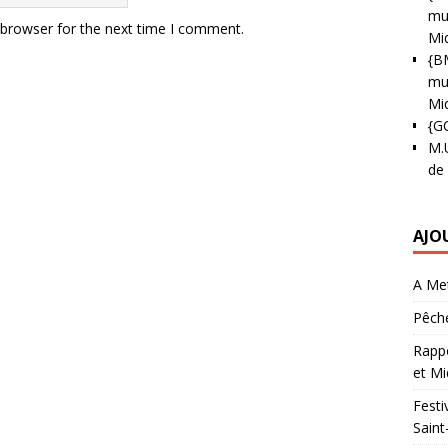
mun
 browser for the next time I comment.
Mi
{B
mun
Mi
{G
M.
de
AJO
A Met
Pêche
Rappo
et Mi
Festi
Saint