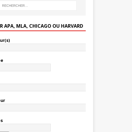
ER APA, MLA, CHICAGO OU HARVARD
ur(s)
ée
e
eur
es