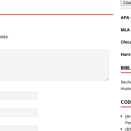
Cita
APA 
MLA 
liée.
Chic
Harv
BIB
Reche
munic
COD
{Ar
Pie
{B