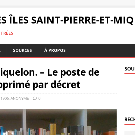
S ÎLES SAINT-PIERRE-ET-M
NTRÉES
R
SOURCES
À PROPOS
iquelon. – Le poste de
SOU
pprimé par décret
1906
,
ANONYME
0
REC